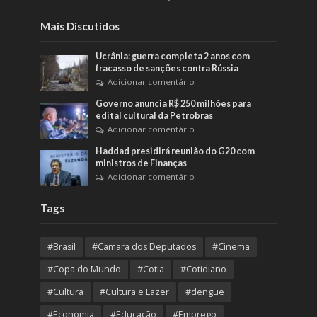
Mais Discutidos
Ucrânia: guerra completa 2 anos com
fracasso de sanções contra Rússia
Adicionar comentário
Governo anuncia R$ 250 milhões para
edital cultural da Petrobras
Adicionar comentário
Haddad presidirá reunião do G20 com
ministros de Finanças
Adicionar comentário
Tags
#Brasil
#Camara dos Deputados
#Cinema
#Copa do Mundo
#Cotia
#Cotidiano
#Cultura
#Cultura e Lazer
#dengue
#Economia
#Educação
#Emprego