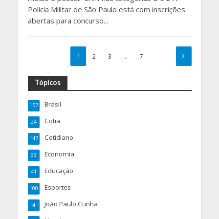
Polícia Militar de São Paulo está com inscrições
abertas para concurso...
1
2
3
…
7
Tópicos
Brasil
157
Cotia
24
Cotidiano
147
Economia
93
Educação
41
Esportes
100
João Paulo Cunha
4