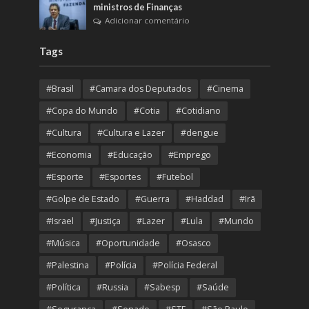
ministros de Finanças
Adicionar comentário
Tags
#Brasil
#Camara dos Deputados
#Cinema
#Copa do Mundo
#Cotia
#Cotidiano
#Cultura
#Cultura e Lazer
#dengue
#Economia
#Educação
#Emprego
#Esporte
#Esportes
#Futebol
#Golpe de Estado
#Guerra
#Haddad
#Irã
#Israel
#Justiça
#Lazer
#Lula
#Mundo
#Música
#Oportunidade
#Osasco
#Palestina
#Polícia
#Polícia Federal
#Política
#Russia
#Sabesp
#Saúde