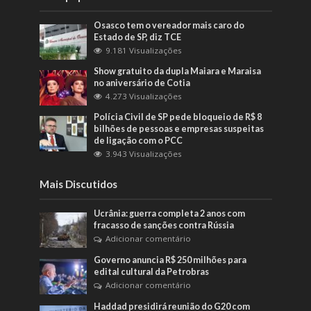
Osasco tem o vereador mais caro do
Estado de SP, diz TCE
9.181 Visualizações
Show gratuito da dupla Maiara e Maraisa
no aniversário de Cotia
4.273 Visualizações
Polícia Civil de SP pede bloqueio de R$ 8
bilhões de pessoas e empresas suspeitas
de ligação com o PCC
3.943 Visualizações
Mais Discutidos
Ucrânia: guerra completa 2 anos com
fracasso de sanções contra Rússia
Adicionar comentário
Governo anuncia R$ 250 milhões para
edital cultural da Petrobras
Adicionar comentário
Haddad presidirá reunião do G20 com