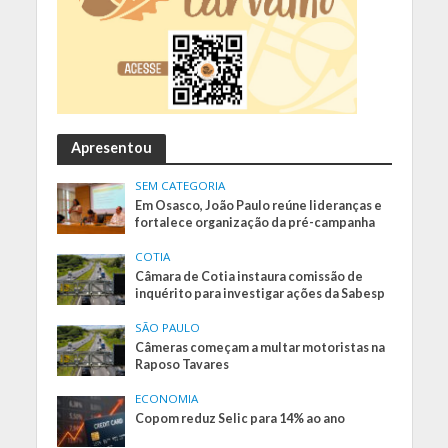
Apresentou
SEM CATEGORIA
Em Osasco, João Paulo reúne lideranças e
fortalece organização da pré-campanha
COTIA
Câmara de Cotia instaura comissão de
inquérito para investigar ações da Sabesp
SÃO PAULO
Câmeras começam a multar motoristas na
Raposo Tavares
ECONOMIA
Copom reduz Selic para 14% ao ano