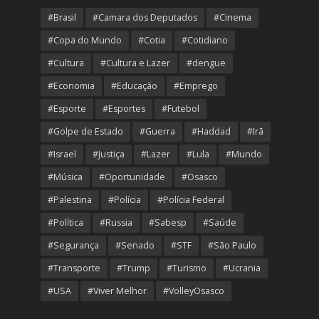
#Brasil
#Camara dos Deputados
#Cinema
#Copa do Mundo
#Cotia
#Cotidiano
#Cultura
#Cultura e Lazer
#dengue
#Economia
#Educação
#Emprego
#Esporte
#Esportes
#Futebol
#Golpe de Estado
#Guerra
#Haddad
#Irã
#Israel
#Justiça
#Lazer
#Lula
#Mundo
#Música
#Oportunidade
#Osasco
#Palestina
#Polícia
#Polícia Federal
#Política
#Russia
#Sabesp
#Saúde
#Segurança
#Senado
#STF
#São Paulo
#Transporte
#Trump
#Turismo
#Ucrania
#USA
#Viver Melhor
#VolleyOsasco