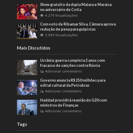
Show gratuito da dupla Maiara e Maraisa
no aniversário de Cotia
4.279 Visualizações
Com voto de Ribamar Silva, Câmara aprova
redução de pena para golpistas
3.949 Visualizações
Mais Discutidos
Ucrânia: guerra completa 2 anos com
fracasso de sanções contra Rússia
Adicionar comentário
Governo anuncia R$ 250 milhões para
edital cultural da Petrobras
Adicionar comentário
Haddad presidirá reunião do G20 com
ministros de Finanças
Adicionar comentário
Tags