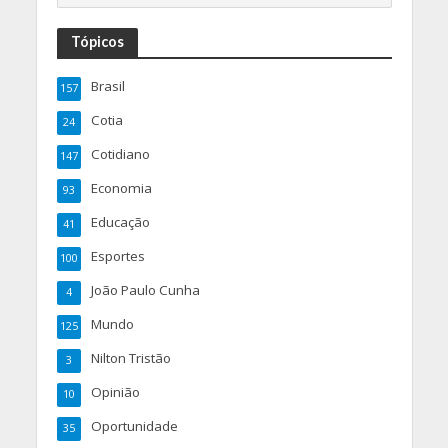
Tópicos
Brasil
157
Cotia
24
Cotidiano
147
Economia
93
Educação
41
Esportes
100
João Paulo Cunha
4
Mundo
125
Nilton Tristão
3
Opinião
10
Oportunidade
35