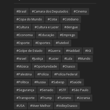
#Brasil
#Camara dos Deputados
#Cinema
#Copa do Mundo
#Cotia
#Cotidiano
#Cultura
#Cultura e Lazer
#dengue
#Economia
#Educação
#Emprego
#Esporte
#Esportes
#Futebol
#Golpe de Estado
#Guerra
#Haddad
#Irã
#Israel
#Justiça
#Lazer
#Lula
#Mundo
#Música
#Oportunidade
#Osasco
#Palestina
#Polícia
#Polícia Federal
#Política
#Russia
#Sabesp
#Saúde
#Segurança
#Senado
#STF
#São Paulo
#Transporte
#Trump
#Turismo
#Ucrania
#USA
#Viver Melhor
#VolleyOsasco