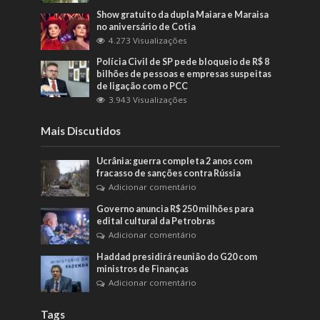
Show gratuito da dupla Maiara e Maraisa
no aniversário de Cotia
4.273 Visualizações
Polícia Civil de SP pede bloqueio de R$ 8
bilhões de pessoas e empresas suspeitas
de ligação com o PCC
3.943 Visualizações
Mais Discutidos
Ucrânia: guerra completa 2 anos com
fracasso de sanções contra Rússia
Adicionar comentário
Governo anuncia R$ 250 milhões para
edital cultural da Petrobras
Adicionar comentário
Haddad presidirá reunião do G20 com
ministros de Finanças
Adicionar comentário
Tags