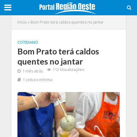
Início
»
Bom Prato terá caldos quentes no jantar
COTIDIANO
Bom Prato terá caldos
quentes no jantar
112 Visualizações
1 mês atrás
1 Leitura mínima