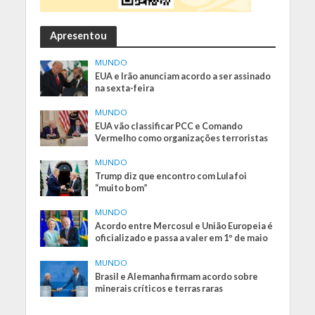
Apresentou
MUNDO
EUA e Irão anunciam acordo a ser assinado
na sexta-feira
MUNDO
EUA vão classificar PCC e Comando
Vermelho como organizações terroristas
MUNDO
Trump diz que encontro com Lula foi
“muito bom”
MUNDO
Acordo entre Mercosul e União Europeia é
oficializado e passa a valer em 1º de maio
MUNDO
Brasil e Alemanha firmam acordo sobre
minerais críticos e terras raras