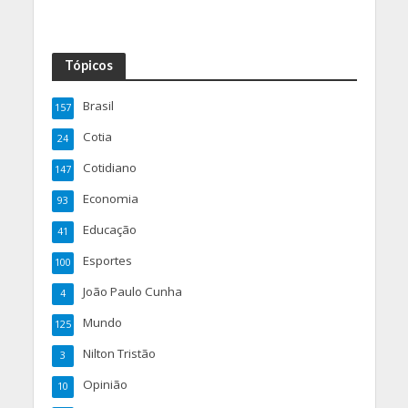
Tópicos
Brasil
157
Cotia
24
Cotidiano
147
Economia
93
Educação
41
Esportes
100
João Paulo Cunha
4
Mundo
125
Nilton Tristão
3
Opinião
10