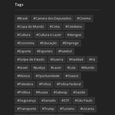
Tags
#Brasil
#Camara dos Deputados
#Cinema
#Copa do Mundo
#Cotia
#Cotidiano
#Cultura
#Cultura e Lazer
#dengue
#Economia
#Educação
#Emprego
#Esporte
#Esportes
#Futebol
#Golpe de Estado
#Guerra
#Haddad
#Irã
#Israel
#Justiça
#Lazer
#Lula
#Mundo
#Música
#Oportunidade
#Osasco
#Palestina
#Polícia
#Polícia Federal
#Política
#Russia
#Sabesp
#Saúde
#Segurança
#Senado
#STF
#São Paulo
#Transporte
#Trump
#Turismo
#Ucrania