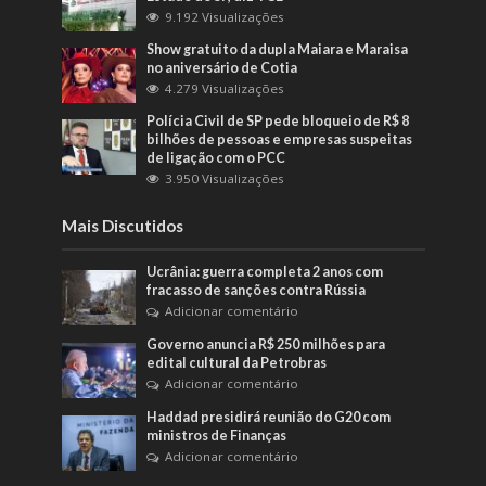
9.192 Visualizações
Show gratuito da dupla Maiara e Maraisa
no aniversário de Cotia
4.279 Visualizações
Polícia Civil de SP pede bloqueio de R$ 8
bilhões de pessoas e empresas suspeitas
de ligação com o PCC
3.950 Visualizações
Mais Discutidos
Ucrânia: guerra completa 2 anos com
fracasso de sanções contra Rússia
Adicionar comentário
Governo anuncia R$ 250 milhões para
edital cultural da Petrobras
Adicionar comentário
Haddad presidirá reunião do G20 com
ministros de Finanças
Adicionar comentário