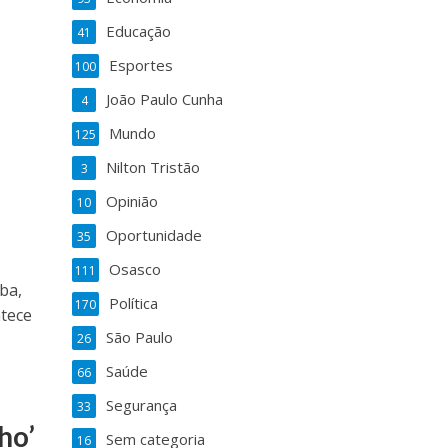
Educação
41
Esportes
100
João Paulo Cunha
4
Mundo
125
Nilton Tristão
3
Opinião
10
Oportunidade
35
Osasco
111
ba,
Política
170
ntece
São Paulo
26
Saúde
66
Segurança
33
ho’
Sem categoria
16