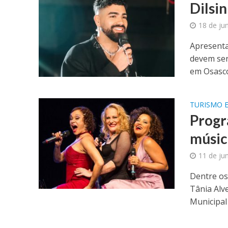
Dilsi
18 de ju
Apresenta
devem ser
em Osasco 
TURISMO E
Progr
músic
11 de ju
Dentre os
Tânia Alv
Municipal 