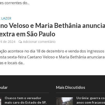
s correntes do...
 LAZER
no Veloso e Maria Bethânia anunci
extra em São Paulo
ril de 2024
Adicionar comentário
ção acontece no dia 18 de dezembro e venda dos ingressos
sta sexta-feira Caetano Veloso e Maria Bethânia anunciar
s e locais da...
ular
Mais Discutidos
Osasco tem o vereador
Ucrânia: guerra c
mais caro do Estado de SP,
anos com fracasso