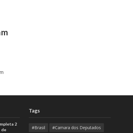
am
am
Tags
ompleta 2
#Brasil
#Camara dos Deputados
 de