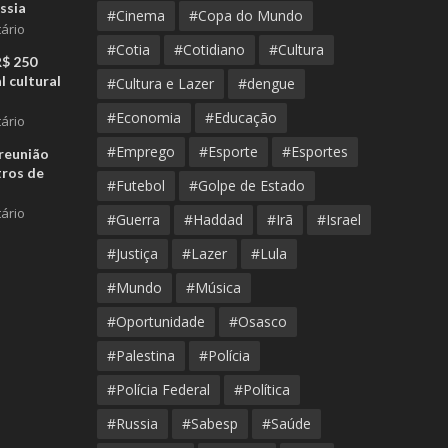
ssia
#Cinema
#Copa do Mundo
ário
#Cotia
#Cotidiano
#Cultura
R$ 250
l cultural
#Cultura e Lazer
#dengue
#Economia
#Educação
ário
#Emprego
#Esporte
#Esportes
reunião
tros de
#Futebol
#Golpe de Estado
ário
#Guerra
#Haddad
#Irã
#Israel
#Justiça
#Lazer
#Lula
#Mundo
#Música
#Oportunidade
#Osasco
#Palestina
#Polícia
#Polícia Federal
#Política
#Russia
#Sabesp
#Saúde