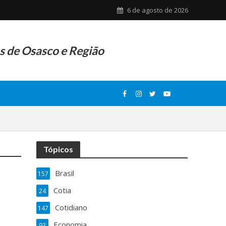
6 de agosto de 2026
as de Osasco e Região
Tópicos
Brasil
157
Cotia
24
Cotidiano
147
Economia
93