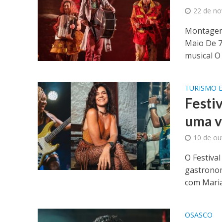
22 de n
Montagem 
Maio De 7
musical O 
TURISMO E
Festi
uma v
10 de ou
O Festiva
gastronom
com Maria
OSASCO