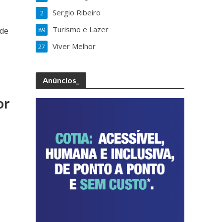
Sergio Ribeiro
2
Turismo e Lazer
 de
89
Viver Melhor
27
Anúncios_
or