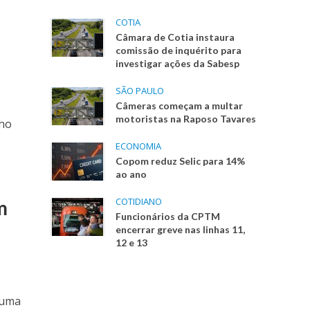
COTIA
Câmara de Cotia instaura
comissão de inquérito para
investigar ações da Sabesp
SÃO PAULO
Câmeras começam a multar
motoristas na Raposo Tavares
nho
ECONOMIA
Copom reduz Selic para 14%
ao ano
COTIDIANO
m
Funcionários da CPTM
encerrar greve nas linhas 11,
12 e 13
 uma