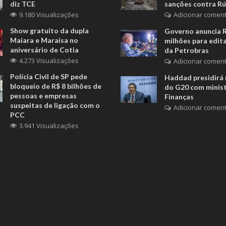
diz TCE
sanções contra Rú
9.180 Visualizações
Adicionar coment
Show gratuito da dupla
Governo anuncia 
Maiara e Maraisa no
milhões para edita
aniversário de Cotia
da Petrobras
4.273 Visualizações
Adicionar coment
Polícia Civil de SP pede
Haddad presidirá 
bloqueio de R$ 8 bilhões de
do G20 com minis
pessoas e empresas
Finanças
suspeitas de ligação com o
Adicionar coment
PCC
3.941 Visualizações