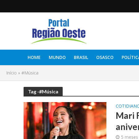
HOME
MUNDO
BRASIL
OSASCO
POLÍTIC
Início
»
#Música
Tag -#Música
COTIDIAN
Mari 
anive
5 meses 