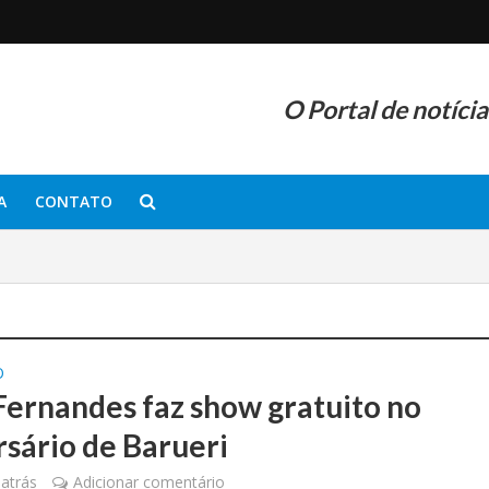
O Portal de notíci
A
CONTATO
O
Fernandes faz show gratuito no
rsário de Barueri
atrás
Adicionar comentário