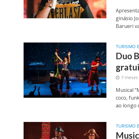
Apresenta
ginásio J
Barueri va
TURISMO E
Duo B
gratu
7 meses 
Musical “
coco, fun
ao longo d
TURISMO E
Music