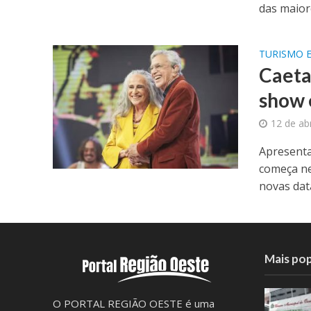
das maiore
TURISMO E
Caeta
show 
12 de ab
Apresenta
começa ne
novas data
Mais pop
O PORTAL REGIÃO OESTE é uma