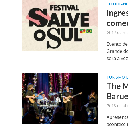
COTIDIAN
Ingres
começ
17 de ma
Evento de
Grande do
será a vez 
TURISMO E
The M
Barue
18 de ab
Apresenta
acontece 