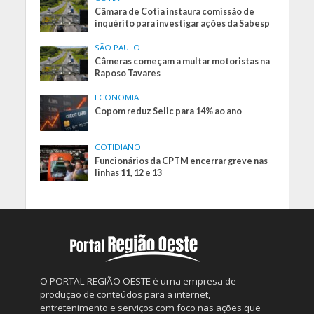
Câmara de Cotia instaura comissão de
inquérito para investigar ações da Sabesp
SÃO PAULO
Câmeras começam a multar motoristas na
Raposo Tavares
ECONOMIA
Copom reduz Selic para 14% ao ano
COTIDIANO
Funcionários da CPTM encerrar greve nas
linhas 11, 12 e 13
O PORTAL REGIÃO OESTE é uma empresa de
produção de conteúdos para a internet,
entretenimento e serviços com foco nas ações que