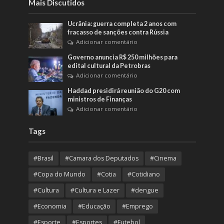
Mais Discutidos
Ucrânia: guerra completa 2 anos com
fracasso de sanções contra Rússia
Adicionar comentário
Governo anuncia R$ 250 milhões para
edital cultural da Petrobras
Adicionar comentário
Haddad presidirá reunião do G20 com
ministros de Finanças
Adicionar comentário
Tags
#Brasil
#Camara dos Deputados
#Cinema
#Copa do Mundo
#Cotia
#Cotidiano
#Cultura
#Cultura e Lazer
#dengue
#Economia
#Educação
#Emprego
#Esporte
#Esportes
#Futebol