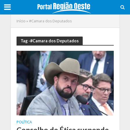
Início
»
#Camara dos Deputados
Tag -#Camara dos Deputados
POLÍTICA
Conselho de Ética suspende