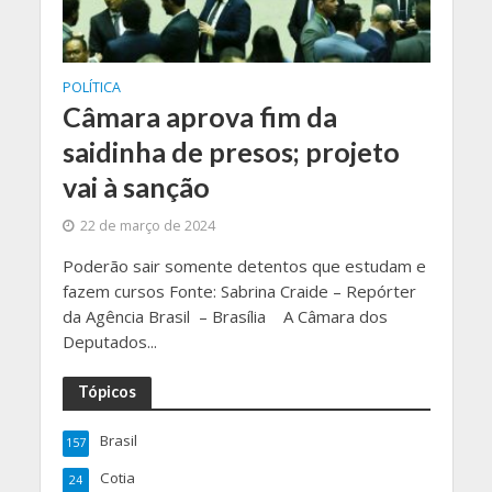
POLÍTICA
Câmara aprova fim da
saidinha de presos; projeto
vai à sanção
22 de março de 2024
Poderão sair somente detentos que estudam e
fazem cursos Fonte: Sabrina Craide – Repórter
da Agência Brasil – Brasília A Câmara dos
Deputados...
Tópicos
Brasil
157
Cotia
24