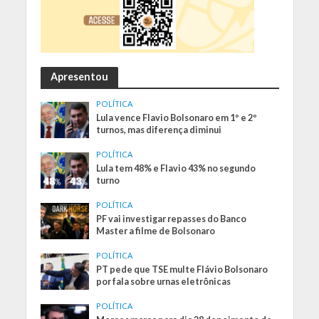
Apresentou
POLÍTICA
Lula vence Flavio Bolsonaro em 1º e 2º
turnos, mas diferença diminui
POLÍTICA
Lula tem 48% e Flavio 43% no segundo
turno
POLÍTICA
PF vai investigar repasses do Banco
Master a filme de Bolsonaro
POLÍTICA
PT pede que TSE multe Flávio Bolsonaro
por fala sobre urnas eletrônicas
POLÍTICA