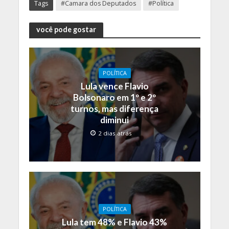
Tags
#Camara dos Deputados
#Política
você pode gostar
POLÍTICA
Lula vence Flavio
Bolsonaro em 1º e 2º
turnos, mas diferença
diminui
2 dias atrás
POLÍTICA
Lula tem 48% e Flavio 43%