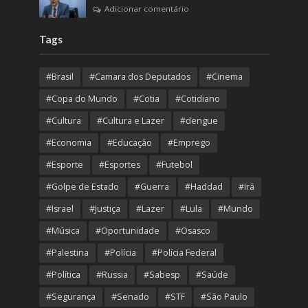
Adicionar comentário
Tags
#Brasil
#Camara dos Deputados
#Cinema
#Copa do Mundo
#Cotia
#Cotidiano
#Cultura
#Cultura e Lazer
#dengue
#Economia
#Educação
#Emprego
#Esporte
#Esportes
#Futebol
#Golpe de Estado
#Guerra
#Haddad
#Irã
#Israel
#Justiça
#Lazer
#Lula
#Mundo
#Música
#Oportunidade
#Osasco
#Palestina
#Polícia
#Polícia Federal
#Política
#Russia
#Sabesp
#Saúde
#Segurança
#Senado
#STF
#São Paulo