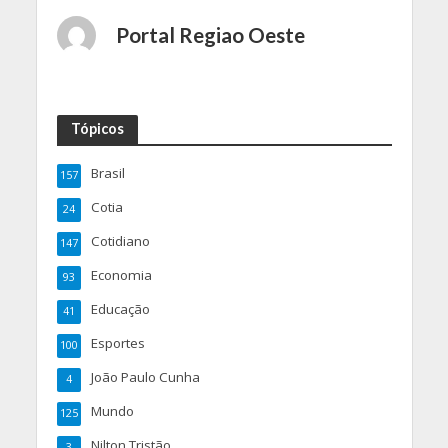
Portal Regiao Oeste
Tópicos
Brasil
157
Cotia
24
Cotidiano
147
Economia
93
Educação
41
Esportes
100
João Paulo Cunha
4
Mundo
125
Nilton Tristão
3