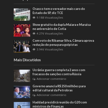
Osasco tem o vereador mais caro do
Estado de SP, diz TCE
9.188 Visualizações
Show gratuito da dupla Maiara e Maraisa
no aniversário de Cotia
4.276 Visualizações
Com voto de Ribamar Silva, Câmara aprova
redução de pena para golpistas
3.946 Visualizações
Mais Discutidos
Ucrânia: guerra completa 2 anos com
fracasso de sanções contra Rússia
Adicionar comentário
Governo anuncia R$ 250 milhões para
edital cultural da Petrobras
Adicionar comentário
Haddad presidirá reunião do G20 com
ministros de Finanças