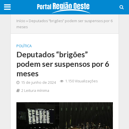
Início
»
Deputados “brigões” podem ser suspensos por 6
meses
POLÍTICA
Deputados “brigões”
podem ser suspensos por 6
meses
1.150 Visualizações
15 de junho de 2024
2 Leitura mínima