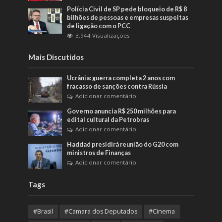
Polícia Civil de SP pede bloqueio de R$ 8
bilhões de pessoas e empresas suspeitas
de ligação com o PCC
3.944 Visualizações
Mais Discutidos
Ucrânia: guerra completa 2 anos com
fracasso de sanções contra Rússia
Adicionar comentário
Governo anuncia R$ 250 milhões para
edital cultural da Petrobras
Adicionar comentário
Haddad presidirá reunião do G20 com
ministros de Finanças
Adicionar comentário
Tags
#Brasil
#Camara dos Deputados
#Cinema