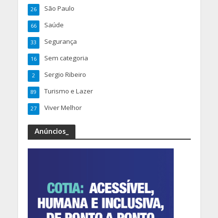
São Paulo
26
Saúde
66
Segurança
33
Sem categoria
16
Sergio Ribeiro
2
Turismo e Lazer
89
Viver Melhor
27
Anúncios_