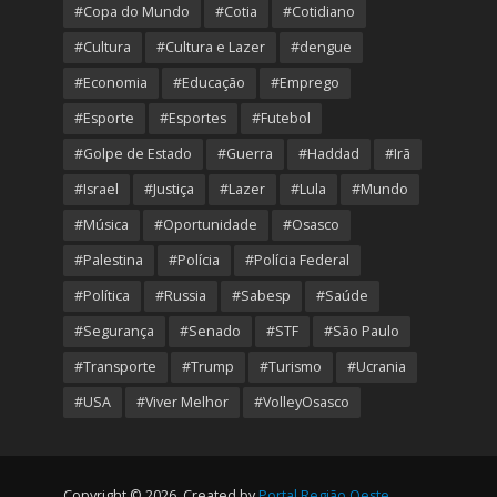
#Copa do Mundo
#Cotia
#Cotidiano
#Cultura
#Cultura e Lazer
#dengue
#Economia
#Educação
#Emprego
#Esporte
#Esportes
#Futebol
#Golpe de Estado
#Guerra
#Haddad
#Irã
#Israel
#Justiça
#Lazer
#Lula
#Mundo
#Música
#Oportunidade
#Osasco
#Palestina
#Polícia
#Polícia Federal
#Política
#Russia
#Sabesp
#Saúde
#Segurança
#Senado
#STF
#São Paulo
#Transporte
#Trump
#Turismo
#Ucrania
#USA
#Viver Melhor
#VolleyOsasco
Copyright © 2026. Created by
Portal Região Oeste
.