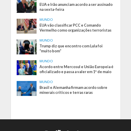
EUA e Irão anunciam acordo a ser assinado
na sexta-feira
MUNDO
EUA vão classificar PCC e Comando
Vermelho como organizações terroristas
MUNDO
Trump diz que encontro com Lula foi
“muito bom”
MUNDO
Acordo entre Mercosul e União Europeia é
oficializado e passa a valer em 1º de maio
MUNDO
Brasil e Alemanha firmam acordo sobre
minerais críticos e terras raras