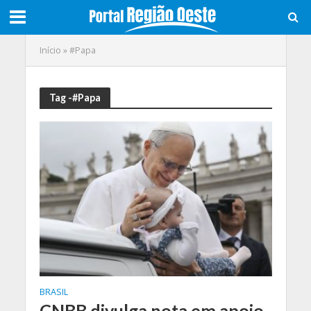
Início
»
#Papa
Tag -#Papa
BRASIL
CNBB divulga nota em apoio