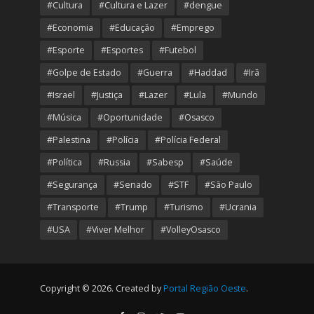
#Cultura
#Cultura e Lazer
#dengue
#Economia
#Educação
#Emprego
#Esporte
#Esportes
#Futebol
#Golpe de Estado
#Guerra
#Haddad
#Irã
#Israel
#Justiça
#Lazer
#Lula
#Mundo
#Música
#Oportunidade
#Osasco
#Palestina
#Polícia
#Polícia Federal
#Política
#Russia
#Sabesp
#Saúde
#Segurança
#Senado
#STF
#São Paulo
#Transporte
#Trump
#Turismo
#Ucrania
#USA
#Viver Melhor
#VolleyOsasco
Copyright © 2026. Created by
Portal Região Oeste
.