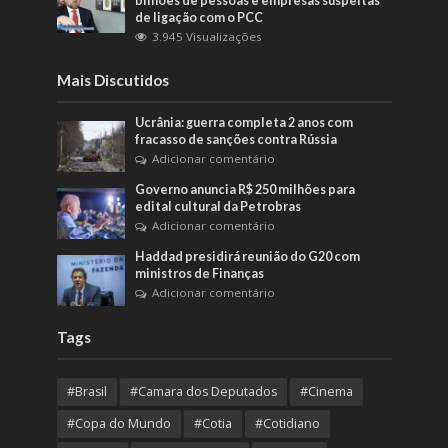
bilhões de pessoas e empresas suspeitas
de ligação com o PCC
3.945 Visualizações
Mais Discutidos
Ucrânia: guerra completa 2 anos com
fracasso de sanções contra Rússia
Adicionar comentário
Governo anuncia R$ 250 milhões para
edital cultural da Petrobras
Adicionar comentário
Haddad presidirá reunião do G20 com
ministros de Finanças
Adicionar comentário
Tags
#Brasil
#Camara dos Deputados
#Cinema
#Copa do Mundo
#Cotia
#Cotidiano