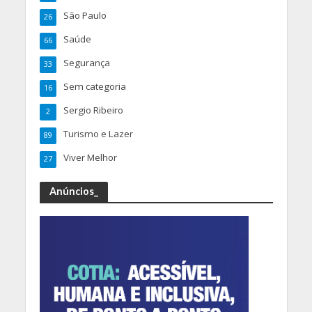
São Paulo
26
Saúde
66
Segurança
33
Sem categoria
16
Sergio Ribeiro
2
Turismo e Lazer
89
Viver Melhor
27
Anúncios_