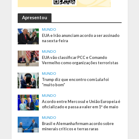
Apresentou
MUNDO
EUA e Irão anunciam acordo a ser assinado
na sexta-feira
MUNDO
EUA vão classificar PCC e Comando
Vermelho como organizações terroristas
MUNDO
Trump diz que encontro com Lula foi
“muito bom”
MUNDO
Acordo entre Mercosul e União Europeia é
oficializado e passa a valer em 1º de maio
MUNDO
Brasil e Alemanha firmam acordo sobre
minerais críticos e terras raras