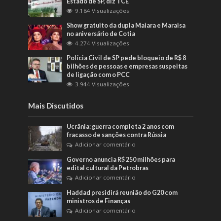
Estado de SP, diz TCE
9.184 Visualizações
Show gratuito da dupla Maiara e Maraisa
no aniversário de Cotia
4.274 Visualizações
Polícia Civil de SP pede bloqueio de R$ 8
bilhões de pessoas e empresas suspeitas
de ligação com o PCC
3.944 Visualizações
Mais Discutidos
Ucrânia: guerra completa 2 anos com
fracasso de sanções contra Rússia
Adicionar comentário
Governo anuncia R$ 250 milhões para
edital cultural da Petrobras
Adicionar comentário
Haddad presidirá reunião do G20 com
ministros de Finanças
Adicionar comentário