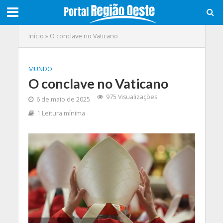
Início
»
O conclave no Vaticano
MUNDO
O conclave no Vaticano
975 Visualizações
6 de maio de 2025
1 Leitura mínima