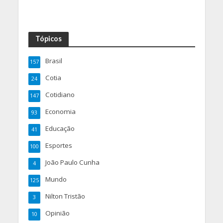
Tópicos
Brasil
157
Cotia
24
Cotidiano
147
Economia
93
Educação
41
Esportes
100
João Paulo Cunha
4
Mundo
125
Nilton Tristão
3
Opinião
10