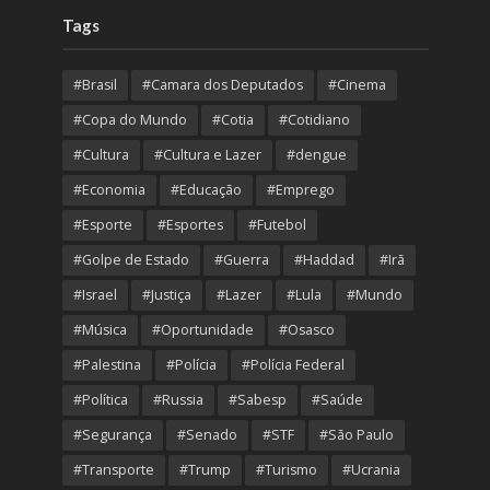
Tags
#Brasil
#Camara dos Deputados
#Cinema
#Copa do Mundo
#Cotia
#Cotidiano
#Cultura
#Cultura e Lazer
#dengue
#Economia
#Educação
#Emprego
#Esporte
#Esportes
#Futebol
#Golpe de Estado
#Guerra
#Haddad
#Irã
#Israel
#Justiça
#Lazer
#Lula
#Mundo
#Música
#Oportunidade
#Osasco
#Palestina
#Polícia
#Polícia Federal
#Política
#Russia
#Sabesp
#Saúde
#Segurança
#Senado
#STF
#São Paulo
#Transporte
#Trump
#Turismo
#Ucrania