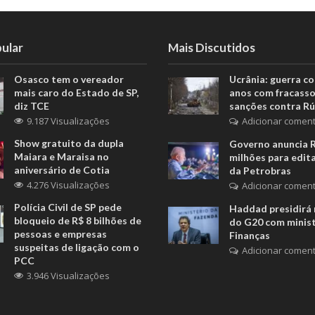
ular
Mais Discutidos
Osasco tem o vereador
Ucrânia: guerra c
mais caro do Estado de SP,
anos com fracasso
diz TCE
sanções contra Rú
9.187 Visualizações
Adicionar coment
Show gratuito da dupla
Governo anuncia 
Maiara e Maraisa no
milhões para edita
aniversário de Cotia
da Petrobras
4.276 Visualizações
Adicionar coment
Polícia Civil de SP pede
Haddad presidirá 
bloqueio de R$ 8 bilhões de
do G20 com minis
pessoas e empresas
Finanças
suspeitas de ligação com o
Adicionar coment
PCC
3.946 Visualizações