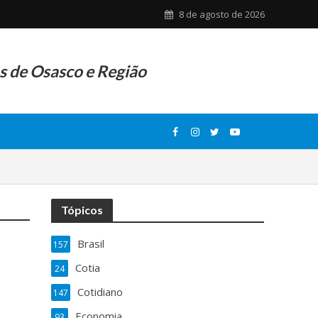
8 de agosto de 2026
as de Osasco e Região
Tópicos
Brasil
157
Cotia
24
Cotidiano
147
Economia
93