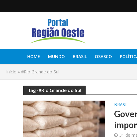
HOME
MUNDO
BRASIL
OSASCO
POLÍTIC
Início
»
#Rio Grande do Sul
Tag -#Rio Grande do Sul
BRASIL
Gover
impor
31 de ma