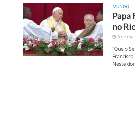
MUNDO
Papa 
no Ri
5 de mai
“Que o Se
Francisco
Neste domi