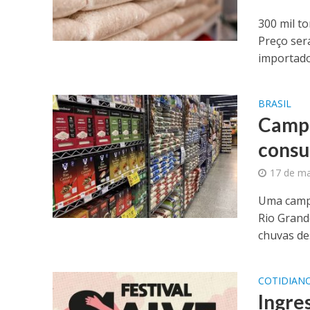
300 mil t
Preço ser
importado
BRASIL
Campa
consu
17 de ma
Uma campa
Rio Grand
chuvas des
COTIDIAN
Ingres