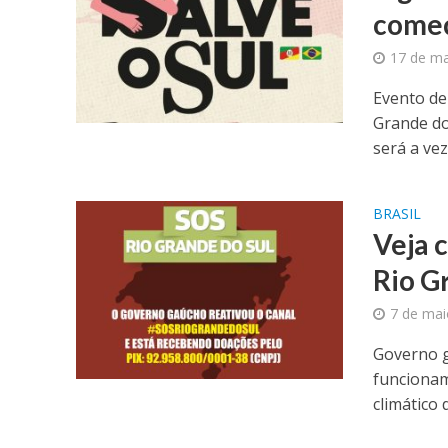
começ
17 de ma
Evento de
Grande do
será a vez 
BRASIL
Veja 
Rio G
7 de mai
Governo g
funcionam
climático d