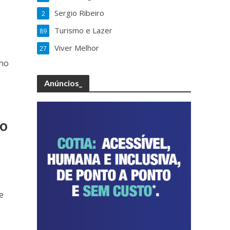
Sergio Ribeiro
2
Turismo e Lazer
89
Viver Melhor
27
nho
Anúncios_
no
s
e