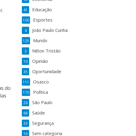
Educação
r.
41
Esportes
100
João Paulo Cunha
4
Mundo
125
Nilton Tristão
3
Opinião
10
Oportunidade
35
Osasco
111
as do
Política
170
las
São Paulo
26
Saúde
66
Segurança
33
Sem categoria
16