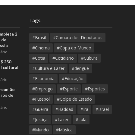
Tags
ompleta 2
#Brasil
#Camara dos Deputados
 de
ssia
#Cinema
#Copa do Mundo
ário
#Cotia
#Cotidiano
#Cultura
R$ 250
l cultural
#Cultura e Lazer
#dengue
#Economia
#Educação
ário
#Emprego
#Esporte
#Esportes
reunião
tros de
#Futebol
#Golpe de Estado
ário
#Guerra
#Haddad
#Irã
#Israel
#Justiça
#Lazer
#Lula
#Mundo
#Música