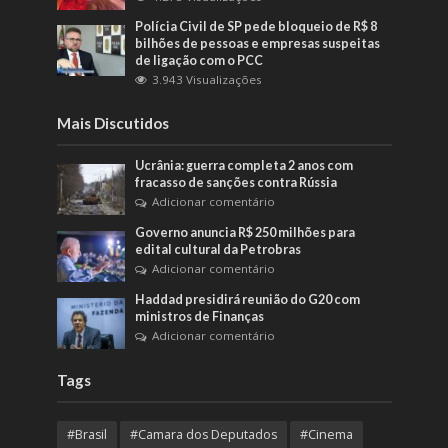
Polícia Civil de SP pede bloqueio de R$ 8
bilhões de pessoas e empresas suspeitas
de ligação com o PCC
3.943 Visualizações
Mais Discutidos
Ucrânia: guerra completa 2 anos com
fracasso de sanções contra Rússia
Adicionar comentário
Governo anuncia R$ 250 milhões para
edital cultural da Petrobras
Adicionar comentário
Haddad presidirá reunião do G20 com
ministros de Finanças
Adicionar comentário
Tags
#Brasil
#Camara dos Deputados
#Cinema