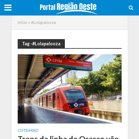
Início
»
#Lolapalooza
Tag -#Lolapalooza
COTIDIANO
Trens da linha de Osasco vão