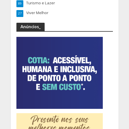
Turismo e Lazer
89
Viver Melhor
27
Anúncios_