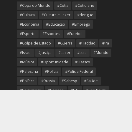
#Copa do Mundo
#Cotia
#Cotidiano
#Cultura
#Cultura e Lazer
#dengue
#Economia
#Educação
#Emprego
#Esporte
#Esportes
#Futebol
#Golpe de Estado
#Guerra
#Haddad
#Irã
#Israel
#Justiça
#Lazer
#Lula
#Mundo
#Música
#Oportunidade
#Osasco
#Palestina
#Polícia
#Polícia Federal
#Política
#Russia
#Sabesp
#Saúde
#Segurança
#Senado
#STF
#São Paulo
#Transporte
#Trump
#Turismo
#Ucrania
#USA
#Viver Melhor
#VolleyOsasco