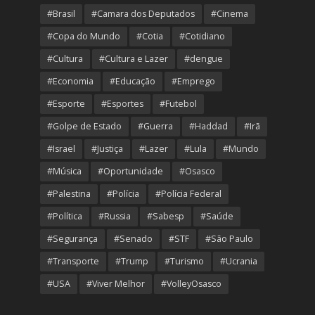
#Brasil
#Camara dos Deputados
#Cinema
#Copa do Mundo
#Cotia
#Cotidiano
#Cultura
#Cultura e Lazer
#dengue
#Economia
#Educação
#Emprego
#Esporte
#Esportes
#Futebol
#Golpe de Estado
#Guerra
#Haddad
#Irã
#Israel
#Justiça
#Lazer
#Lula
#Mundo
#Música
#Oportunidade
#Osasco
#Palestina
#Polícia
#Polícia Federal
#Política
#Russia
#Sabesp
#Saúde
#Segurança
#Senado
#STF
#São Paulo
#Transporte
#Trump
#Turismo
#Ucrania
#USA
#Viver Melhor
#VolleyOsasco