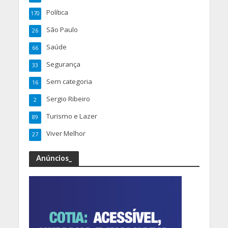
Política
170
São Paulo
26
Saúde
66
Segurança
33
Sem categoria
16
Sergio Ribeiro
2
Turismo e Lazer
89
Viver Melhor
27
Anúncios_