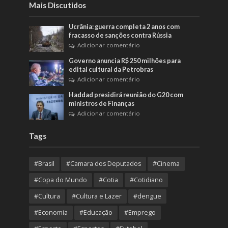
Mais Discutidos
Ucrânia: guerra completa 2 anos com
fracasso de sanções contra Rússia
Adicionar comentário
Governo anuncia R$ 250 milhões para
edital cultural da Petrobras
Adicionar comentário
Haddad presidirá reunião do G20 com
ministros de Finanças
Adicionar comentário
Tags
#Brasil
#Camara dos Deputados
#Cinema
#Copa do Mundo
#Cotia
#Cotidiano
#Cultura
#Cultura e Lazer
#dengue
#Economia
#Educação
#Emprego