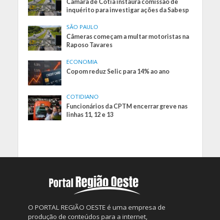
Câmara de Cotia instaura comissão de
inquérito para investigar ações da Sabesp
SÃO PAULO
Câmeras começam a multar motoristas na
Raposo Tavares
ECONOMIA
Copom reduz Selic para 14% ao ano
COTIDIANO
Funcionários da CPTM encerrar greve nas
linhas 11, 12 e 13
O PORTAL REGIÃO OESTE é uma empresa de
produção de conteúdos para a internet,