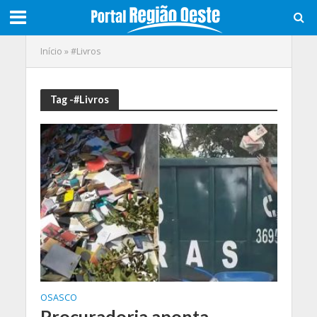
Início
»
#Livros
Tag -#Livros
OSASCO
Procuradoria aponta