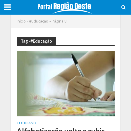
Início
»
#Educação
»
Página 8
Tag -#Educação
COTIDIANO
Alfabetização volta a subir