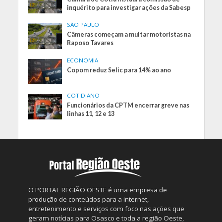
inquérito para investigar ações da Sabesp
SÃO PAULO
Câmeras começam a multar motoristas na
Raposo Tavares
ECONOMIA
Copom reduz Selic para 14% ao ano
COTIDIANO
Funcionários da CPTM encerrar greve nas
linhas 11, 12 e 13
O PORTAL REGIÃO OESTE é uma empresa de
produção de conteúdos para a internet,
entretenimento e serviços com foco nas ações que
geram notícias para Osasco e toda a região Oeste,