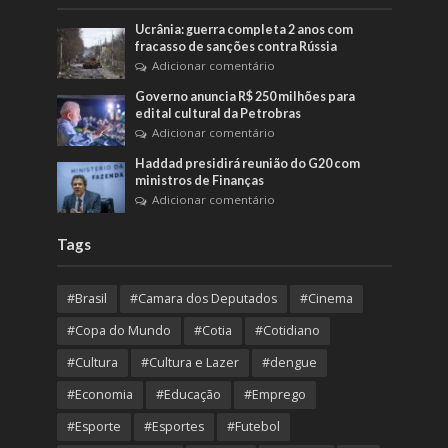
Ucrânia: guerra completa 2 anos com
fracasso de sanções contra Rússia
Adicionar comentário
Governo anuncia R$ 250 milhões para
edital cultural da Petrobras
Adicionar comentário
Haddad presidirá reunião do G20 com
ministros de Finanças
Adicionar comentário
Tags
#Brasil
#Camara dos Deputados
#Cinema
#Copa do Mundo
#Cotia
#Cotidiano
#Cultura
#Cultura e Lazer
#dengue
#Economia
#Educação
#Emprego
#Esporte
#Esportes
#Futebol