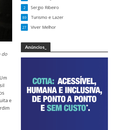
Sergio Ribeiro
2
Turismo e Lazer
89
Viver Melhor
27
Anúncios_
o do
. Um
sil
os
uita e
ardim