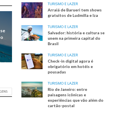
TURISMO E LAZER
Arraiá de Barueri tem shows
gratuitos de Ludmilla e Iza
TURISMO E LAZER
 se
Salvador: história e cultura se
do
unem na primeira capital do
Brasil
TURISMO E LAZER
Check-in digital agora é
obrigatório em hotéis e
pousadas
TURISMO E LAZER
Rio de Janeiro: entre
AGENS
paisagens icônicas e
experiências que vão além do
cartão-postal