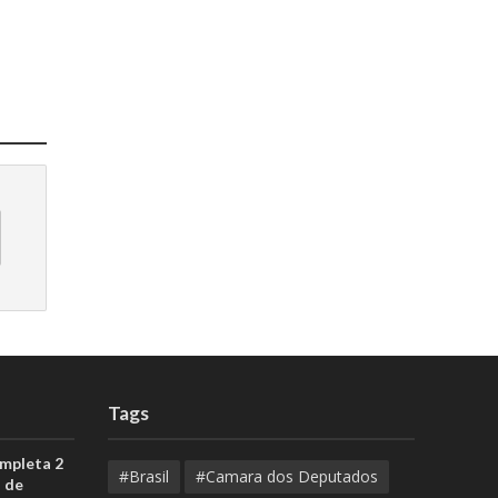
Tags
ompleta 2
#Brasil
#Camara dos Deputados
 de