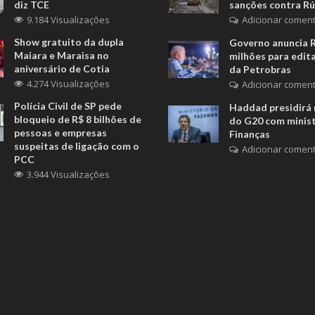
diz TCE
sanções contra Rú
9.184 Visualizações
Adicionar coment
Show gratuito da dupla
Governo anuncia 
Maiara e Maraisa no
milhões para edita
aniversário de Cotia
da Petrobras
4.274 Visualizações
Adicionar coment
Polícia Civil de SP pede
Haddad presidirá 
bloqueio de R$ 8 bilhões de
do G20 com minis
pessoas e empresas
Finanças
suspeitas de ligação com o
Adicionar coment
PCC
3.944 Visualizações