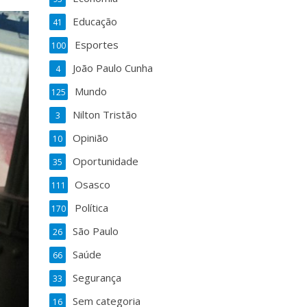
Educação
41
Esportes
100
João Paulo Cunha
4
Mundo
125
Nilton Tristão
3
Opinião
10
Oportunidade
35
Osasco
111
Política
170
São Paulo
26
Saúde
66
Segurança
33
Sem categoria
16