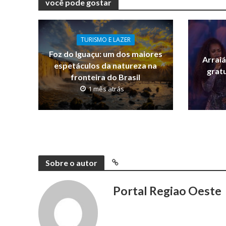
você pode gostar
TURISMO E LAZER
Foz do Iguaçu: um dos maiores
Arraiá
espetáculos da natureza na
gratu
fronteira do Brasil
1 mês atrás
Sobre o autor
Portal Regiao Oeste