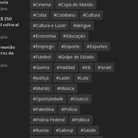
ssia
#Cinema
#Copa do Mundo
ário
#Cotia
#Cotidiano
#Cultura
R$ 250
l cultural
#Cultura e Lazer
#dengue
#Economia
#Educação
ário
#Emprego
#Esporte
#Esportes
reunião
tros de
#Futebol
#Golpe de Estado
ário
#Guerra
#Haddad
#Irã
#Israel
#Justiça
#Lazer
#Lula
#Mundo
#Música
#Oportunidade
#Osasco
#Palestina
#Polícia
#Polícia Federal
#Política
#Russia
#Sabesp
#Saúde