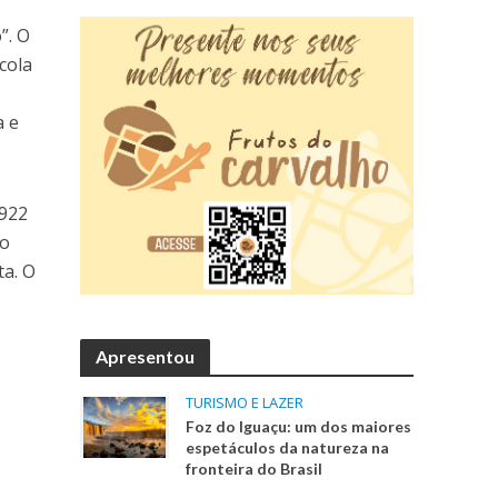
”. O
cola
a e
1922
ão
ta. O
Apresentou
TURISMO E LAZER
Foz do Iguaçu: um dos maiores
espetáculos da natureza na
fronteira do Brasil