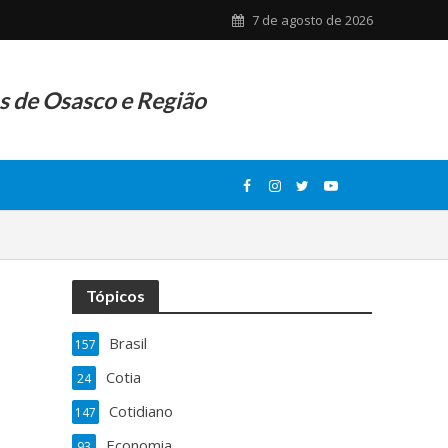
7 de agosto de 2026
as de Osasco e Região
Tópicos
Brasil
157
Cotia
24
Cotidiano
147
Economia
93