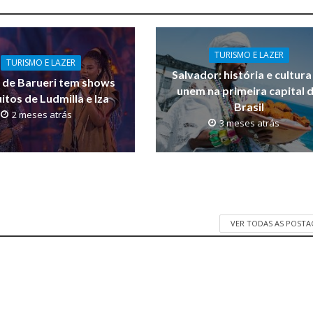
TURISMO E LAZER
TURISMO E LAZER
Salvador: história e cultura
 de Barueri tem shows
unem na primeira capital 
itos de Ludmilla e Iza
Brasil
2 meses atrás
3 meses atrás
VER TODAS AS POST