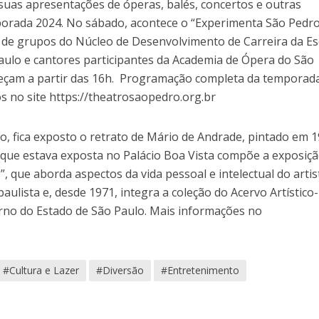
 suas apresentações de óperas, balés, concertos e outras
mporada 2024. No sábado, acontece o “Experimenta São Pedro
de grupos do Núcleo de Desenvolvimento de Carreira da Es
aulo e cantores participantes da Academia de Ópera do São
eçam a partir das 16h. Programação completa da temporad
s no site https://theatrosaopedro.org.br
ho, fica exposto o retrato de Mário de Andrade, pintado em 
a que estava exposta no Palácio Boa Vista compõe a exposiç
, que aborda aspectos da vida pessoal e intelectual do artis
ulista e, desde 1971, integra a coleção do Acervo Artístico-
erno do Estado de São Paulo. Mais informações no
#Cultura e Lazer
#Diversão
#Entretenimento