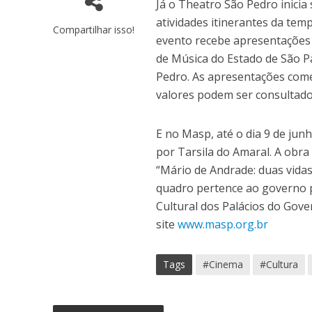
Já o Theatro São Pedro inicia
atividades itinerantes da te
Compartilhar isso!
evento recebe apresentações 
de Música do Estado de São P
Pedro. As apresentações com
valores podem ser consultado
E no Masp, até o dia 9 de jun
por Tarsila do Amaral. A obr
“Mário de Andrade: duas vidas”
quadro pertence ao governo pa
Cultural dos Palácios do Gov
site
www.masp.org.br
Tags
#Cinema
#Cultura