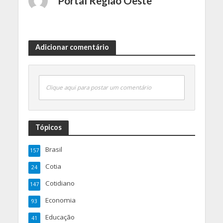
Portal Regiao Oeste
Adicionar comentário
Clique aqui para postar um comentário
Tópicos
Brasil
157
Cotia
24
Cotidiano
147
Economia
93
Educação
41