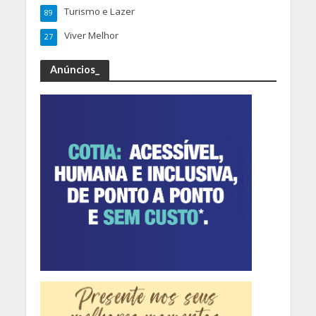
Turismo e Lazer
89
Viver Melhor
27
Anúncios_