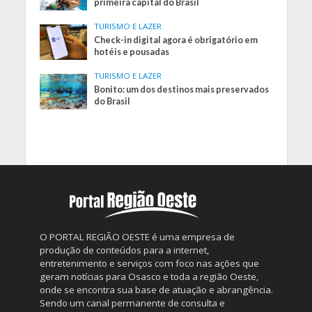
primeira capital do Brasil
TURISMO E LAZER
Check-in digital agora é obrigatório em
hotéis e pousadas
TURISMO E LAZER
Bonito: um dos destinos mais preservados
do Brasil
O PORTAL REGIÃO OESTE é uma empresa de
produção de conteúdos para a internet,
entretenimento e serviços com foco nas ações que
geram notícias para Osasco e toda a região Oeste,
onde se encontra sua base de atuação e abrangência.
Sendo um canal permanente de consulta e