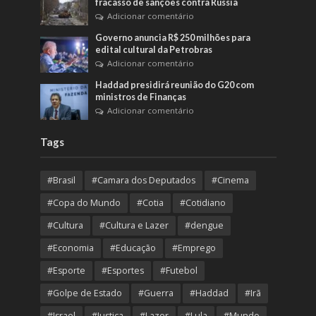
fracasso de sanções contra Rússia
Adicionar comentário
Governo anuncia R$ 250 milhões para
edital cultural da Petrobras
Adicionar comentário
Haddad presidirá reunião do G20 com
ministros de Finanças
Adicionar comentário
Tags
#Brasil
#Camara dos Deputados
#Cinema
#Copa do Mundo
#Cotia
#Cotidiano
#Cultura
#Cultura e Lazer
#dengue
#Economia
#Educação
#Emprego
#Esporte
#Esportes
#Futebol
#Golpe de Estado
#Guerra
#Haddad
#Irã
#Israel
#Justiça
#Lazer
#Lula
#Mundo