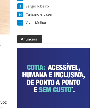
Sergio Ribeiro
2
Turismo e Lazer
89
Viver Melhor
27
Anúncios_
o
 voz