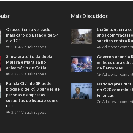
ular
Mais Discutidos
Osasco tem o vereador
Ucrânia: guerra c
mais caro do Estado de SP,
anos com fracasso
diz TCE
sanções contra Rú
9.184 Visualizações
Adicionar coment
Show gratuito da dupla
Governo anuncia 
Maiara e Maraisa no
milhões para edita
aniversário de Cotia
da Petrobras
4.273 Visualizações
Adicionar coment
Polícia Civil de SP pede
Haddad presidirá 
bloqueio de R$ 8 bilhões de
do G20 com minis
pessoas e empresas
Finanças
suspeitas de ligação com o
Adicionar coment
PCC
3.944 Visualizações