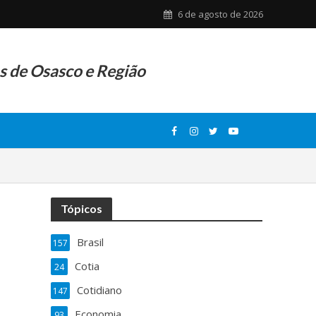
6 de agosto de 2026
as de Osasco e Região
Tópicos
Brasil
157
Cotia
24
Cotidiano
147
Economia
93