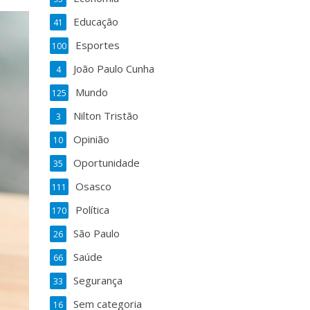
Educação
41
Esportes
100
João Paulo Cunha
4
Mundo
125
Nilton Tristão
3
Opinião
10
Oportunidade
35
Osasco
111
Política
170
São Paulo
26
Saúde
66
Segurança
33
Sem categoria
16