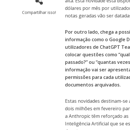
alta. Esta novidade está disp
dólares por mês por utilizado
Compartilhar isso!
notas geradas vão ser datadas
Por outro lado, chega a poss
informação como o Google Dri
utilizadores de ChatGPT Team
colocar questões como “qual 
passado?” ou “quantas vezes 
informação vai ser apresenta
permissões para cada utilizad
documentos arquivados.
Estas novidades destinam-se 
dois milhões em fevereiro pa
a Anthropic têm reforçado a
Inteligência Artificial que s