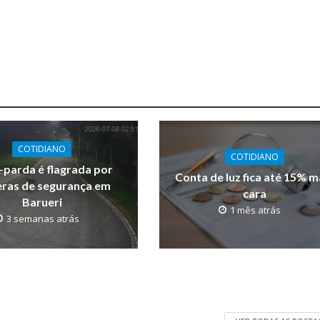
COTIDIANO
COTIDIANO
parda é flagrada por
Conta de luz fica até 15% m
ras de segurança em
cara
Barueri
1 mês atrás
3 semanas atrás