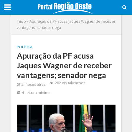
Início
»
Apuração da PF acusa Jaques Wagner de receber
vantagens; senador nega
POLÍTICA
Apuração da PF acusa
Jaques Wagner de receber
vantagens; senador nega
202 Visualizações
2 meses atrás
4 Leitura mínima