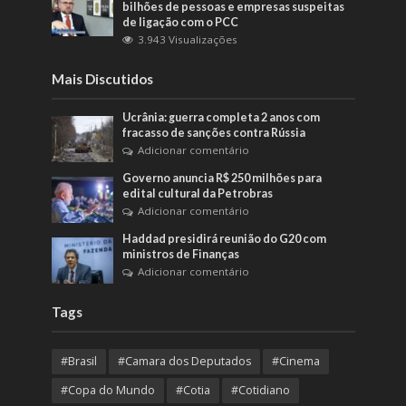
bilhões de pessoas e empresas suspeitas
de ligação com o PCC
3.943 Visualizações
Mais Discutidos
Ucrânia: guerra completa 2 anos com
fracasso de sanções contra Rússia
Adicionar comentário
Governo anuncia R$ 250 milhões para
edital cultural da Petrobras
Adicionar comentário
Haddad presidirá reunião do G20 com
ministros de Finanças
Adicionar comentário
Tags
#Brasil
#Camara dos Deputados
#Cinema
#Copa do Mundo
#Cotia
#Cotidiano