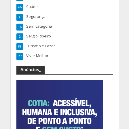
Saúde
66
Segurança
33
Sem categoria
16
Sergio Ribeiro
2
Turismo e Lazer
89
Viver Melhor
27
Anúncios_