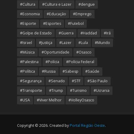
#Cultura
#Cultura e Lazer
#dengue
#Economia
#Educação
#Emprego
#Esporte
#Esportes
#Futebol
#Golpe de Estado
#Guerra
#Haddad
#Irã
#Israel
#Justiça
#Lazer
#Lula
#Mundo
#Música
#Oportunidade
#Osasco
#Palestina
#Polícia
#Polícia Federal
#Política
#Russia
#Sabesp
#Saúde
#Segurança
#Senado
#STF
#São Paulo
#Transporte
#Trump
#Turismo
#Ucrania
#USA
#Viver Melhor
#VolleyOsasco
Copyright © 2026. Created by
Portal Região Oeste
.