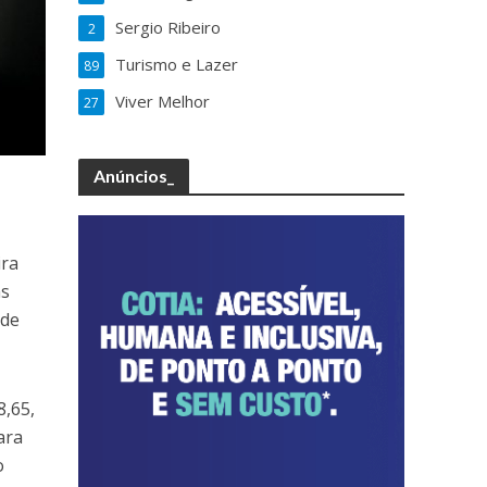
Sergio Ribeiro
2
Turismo e Lazer
89
Viver Melhor
27
Anúncios_
ira
as
 de
8,65,
ara
o