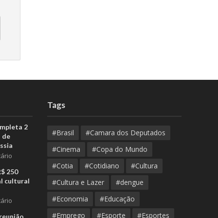
Tags
ompleta 2
#Brasil
#Camara dos Deputados
 de
ssia
#Cinema
#Copa do Mundo
ário
#Cotia
#Cotidiano
#Cultura
R$ 250
l cultural
#Cultura e Lazer
#dengue
#Economia
#Educação
ário
#Emprego
#Esporte
#Esportes
reunião