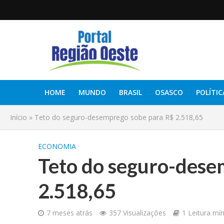
HOME
MUNDO
BRASIL
OSASCO
POLÍTIC
Início
»
Teto do seguro-desemprego sobe para R$ 2.518,65
ECONOMIA
Teto do seguro-dese
2.518,65
7 meses atrás
357 Visualizações
1 Leitura mí