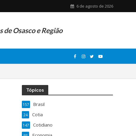
6 de agosto de 2026
as de Osasco e Região
Tópicos
Brasil
157
Cotia
24
Cotidiano
147
Economia
93