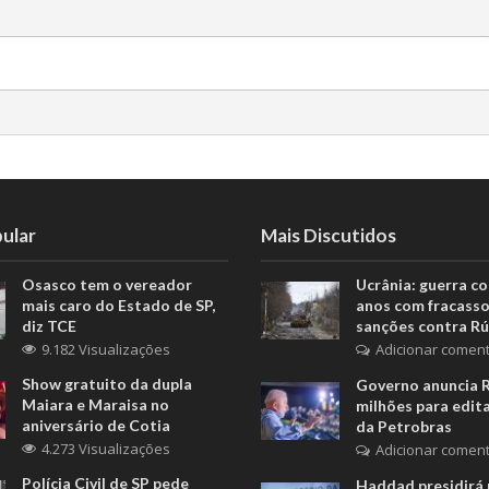
ular
Mais Discutidos
Osasco tem o vereador
Ucrânia: guerra c
mais caro do Estado de SP,
anos com fracasso
diz TCE
sanções contra Rú
9.182 Visualizações
Adicionar coment
Show gratuito da dupla
Governo anuncia 
Maiara e Maraisa no
milhões para edita
aniversário de Cotia
da Petrobras
4.273 Visualizações
Adicionar coment
Polícia Civil de SP pede
Haddad presidirá 