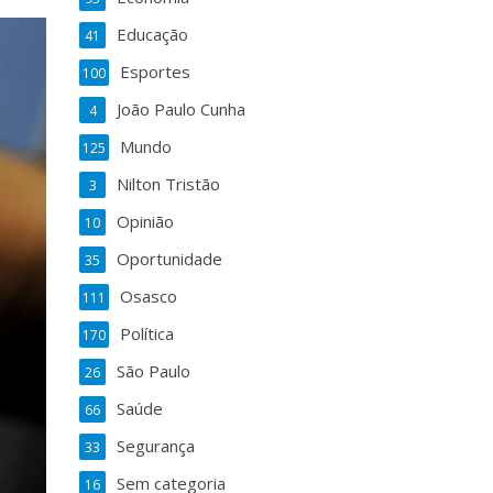
Educação
41
Esportes
100
João Paulo Cunha
4
Mundo
125
Nilton Tristão
3
Opinião
10
Oportunidade
35
Osasco
111
Política
170
São Paulo
26
Saúde
66
Segurança
33
Sem categoria
16