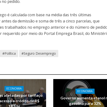
 no pedido.
go é calculada com base na média das três últimas
antes da demissão e soma de três a cinco parcelas, que
s trabalhados no emprego anterior e do número de pedid
er requerido por meio do Portal Emprega Brasil, do Ministér
#Política
#Seguro Desemprego
ECONOMIA
ECONOMIA
s afetadas por tarifaço
Governo aumenta etanol 
acesso a crédito de R$
gasolina para 32%
18,5 bi