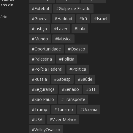
tros de
#Futebol
#Golpe de Estado
ário
#Guerra
#Haddad
#Irã
#Israel
#Justiça
#Lazer
#Lula
#Mundo
#Música
#Oportunidade
#Osasco
#Palestina
#Polícia
#Polícia Federal
#Política
#Russia
#Sabesp
#Saúde
#Segurança
#Senado
#STF
#São Paulo
#Transporte
#Trump
#Turismo
#Ucrania
#USA
#Viver Melhor
#VolleyOsasco