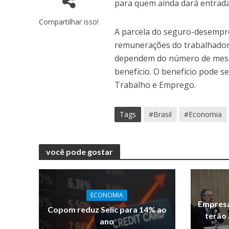
para quem ainda dará entrada
Compartilhar isso!
A parcela do seguro-desempre
remunerações do trabalhador 
dependem do número de mese
benefício. O benefício pode s
Trabalho e Emprego.
Tags
#Brasil
#Economia
você pode gostar
ECONOMIA
Empresa
Copom reduz Selic para 14% ao
terão 
ano