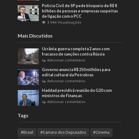
Polícia Civil de SP pede bloqueio de R$ 8
bilhões de pessoas e empresas suspeitas
de ligação com o PCC
3.944 Visualizações
Mais Discutidos
Ucrânia: guerra completa 2 anos com
fracasso de sanções contra Rússia
Adicionar comentário
Governo anuncia R$ 250 milhões para
edital cultural da Petrobras
Adicionar comentário
Haddad presidirá reunião do G20 com
ministros de Finanças
Adicionar comentário
Tags
#Brasil
#Camara dos Deputados
#Cinema