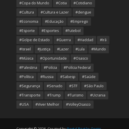
#Copa do Mundo
#Cotia
#Cotidiano
#Cultura
#Cultura e Lazer
#dengue
#Economia
#Educação
#Emprego
#Esporte
#Esportes
#Futebol
#Golpe de Estado
#Guerra
#Haddad
#Irã
#Israel
#Justiça
#Lazer
#Lula
#Mundo
#Música
#Oportunidade
#Osasco
#Palestina
#Polícia
#Polícia Federal
#Política
#Russia
#Sabesp
#Saúde
#Segurança
#Senado
#STF
#São Paulo
#Transporte
#Trump
#Turismo
#Ucrania
#USA
#Viver Melhor
#VolleyOsasco
Copyright © 2026. Created by
Portal Região Oeste
.