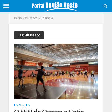
Início
»
#Osasco
»
Página 4
Tag -#Osasco
ESPORTES
O SESI de Osasco e Cotia