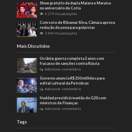
Show gratuito da dupla Maiara e Maraisa
no aniversário de Cotia
4.279 Visualizações
Com voto de Ribamar Silva, Câmara aprova
redução de pena para golpistas
3.949 Visualizações
Mais Discutidos
Ucrânia: guerra completa 2 anos com
fracasso de sanções contra Rússia
Adicionar comentário
Governo anuncia R$ 250 milhões para
edital cultural da Petrobras
Adicionar comentário
Haddad presidirá reunião do G20 com
ministros de Finanças
Adicionar comentário
Tags