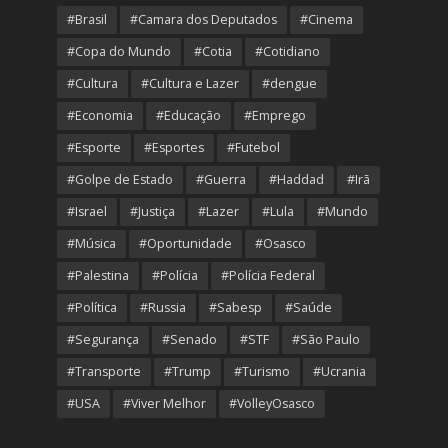
#Brasil
#Camara dos Deputados
#Cinema
#Copa do Mundo
#Cotia
#Cotidiano
#Cultura
#Cultura e Lazer
#dengue
#Economia
#Educação
#Emprego
#Esporte
#Esportes
#Futebol
#Golpe de Estado
#Guerra
#Haddad
#Irã
#Israel
#Justiça
#Lazer
#Lula
#Mundo
#Música
#Oportunidade
#Osasco
#Palestina
#Polícia
#Polícia Federal
#Política
#Russia
#Sabesp
#Saúde
#Segurança
#Senado
#STF
#São Paulo
#Transporte
#Trump
#Turismo
#Ucrania
#USA
#Viver Melhor
#VolleyOsasco