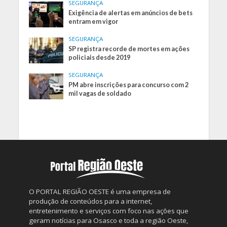
SEGURANÇA
Exigência de alertas em anúncios de bets
entram em vigor
SEGURANÇA
SP registra recorde de mortes em ações
policiais desde 2019
SEGURANÇA
PM abre inscrições para concurso com 2
mil vagas de soldado
O PORTAL REGIÃO OESTE é uma empresa de
produção de conteúdos para a internet,
entretenimento e serviços com foco nas ações que
geram notícias para Osasco e toda a região Oeste,