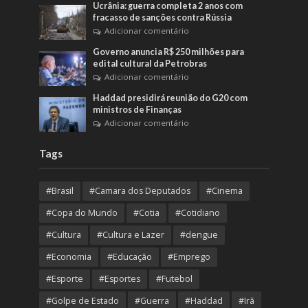
Ucrânia: guerra completa 2 anos com
fracasso de sanções contra Rússia
Adicionar comentário
Governo anuncia R$ 250 milhões para
edital cultural da Petrobras
Adicionar comentário
Haddad presidirá reunião do G20 com
ministros de Finanças
Adicionar comentário
Tags
#Brasil
#Camara dos Deputados
#Cinema
#Copa do Mundo
#Cotia
#Cotidiano
#Cultura
#Cultura e Lazer
#dengue
#Economia
#Educação
#Emprego
#Esporte
#Esportes
#Futebol
#Golpe de Estado
#Guerra
#Haddad
#Irã