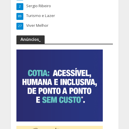
Sergio Ribeiro
2
Turismo e Lazer
89
Viver Melhor
27
Anúncios_