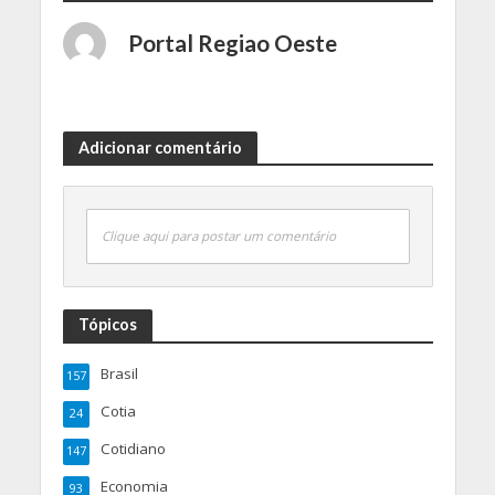
Portal Regiao Oeste
Adicionar comentário
Clique aqui para postar um comentário
Tópicos
Brasil
157
Cotia
24
Cotidiano
147
Economia
93