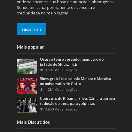
onde se encontra sua base de atuação e abrangência.
Sendo um canal permanente de consulta e
credibilidade no meio digital.
saiba mais
Mais popular
Osasco tem o vereador mais caro do
Estado de SP, diz TCE
9.197 Visualizações
Show gratuito da dupla Maiara e Maraisa
no aniversário de Cotia
4.281 Visualizações
Com voto de Ribamar Silva, Câmara aprova
redução de pena para golpistas
3.953 Visualizações
Mais Discutidos