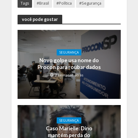
Tags
#Brasil
#Política
#Segurança
você pode gostar
SEGURANÇA
Novo golpe usa nome do
Procon para roubar dados
2 semanas atrás
SEGURANÇA
Caso Marielle: Dino
mantém perda do