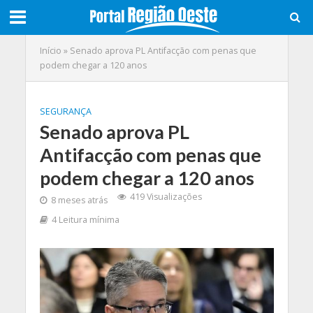
Início
»
Senado aprova PL Antifacção com penas que
podem chegar a 120 anos
SEGURANÇA
Senado aprova PL
Antifacção com penas que
podem chegar a 120 anos
419 Visualizações
8 meses atrás
4 Leitura mínima