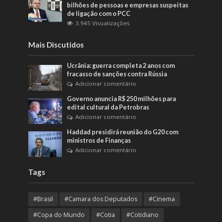
bilhões de pessoas e empresas suspeitas
de ligação com o PCC
3.945 Visualizações
Mais Discutidos
Ucrânia: guerra completa 2 anos com
fracasso de sanções contra Rússia
Adicionar comentário
Governo anuncia R$ 250 milhões para
edital cultural da Petrobras
Adicionar comentário
Haddad presidirá reunião do G20 com
ministros de Finanças
Adicionar comentário
Tags
#Brasil
#Camara dos Deputados
#Cinema
#Copa do Mundo
#Cotia
#Cotidiano