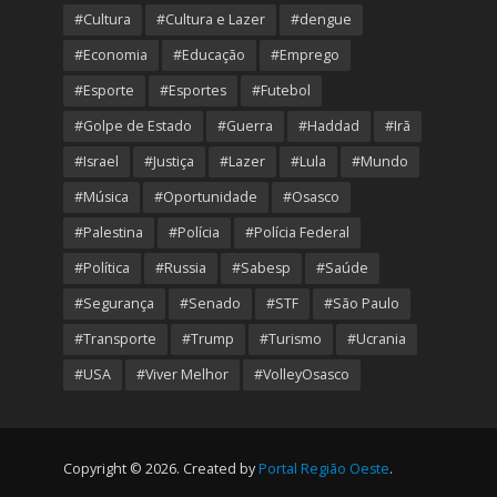
#Cultura
#Cultura e Lazer
#dengue
#Economia
#Educação
#Emprego
#Esporte
#Esportes
#Futebol
#Golpe de Estado
#Guerra
#Haddad
#Irã
#Israel
#Justiça
#Lazer
#Lula
#Mundo
#Música
#Oportunidade
#Osasco
#Palestina
#Polícia
#Polícia Federal
#Política
#Russia
#Sabesp
#Saúde
#Segurança
#Senado
#STF
#São Paulo
#Transporte
#Trump
#Turismo
#Ucrania
#USA
#Viver Melhor
#VolleyOsasco
Copyright © 2026. Created by
Portal Região Oeste
.