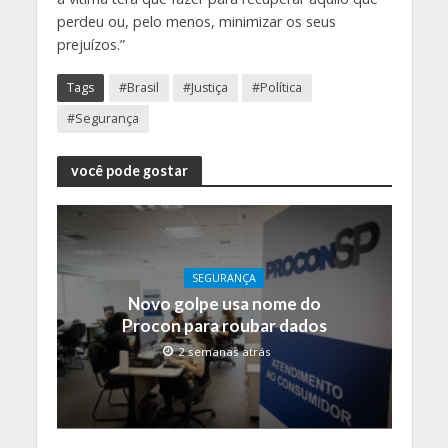
perdeu ou, pelo menos, minimizar os seus
prejuízos.”
Tags
#Brasil
#Justiça
#Política
#Segurança
você pode gostar
SEGURANÇA
Novo golpe usa nome do
Procon para roubar dados
2 semanas atrás