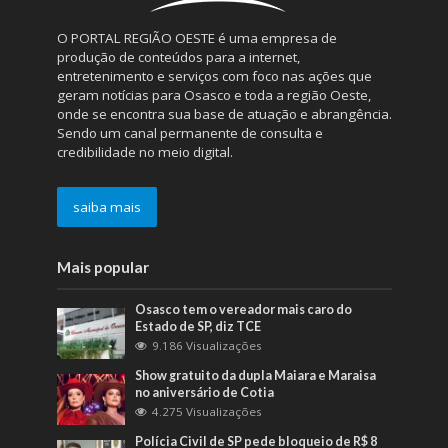
O PORTAL REGIÃO OESTE é uma empresa de
produção de conteúdos para a internet,
entretenimento e serviços com foco nas ações que
geram notícias para Osasco e toda a região Oeste,
onde se encontra sua base de atuação e abrangência.
Sendo um canal permanente de consulta e
credibilidade no meio digital.
saiba mais
Mais popular
Osasco tem o vereador mais caro do
Estado de SP, diz TCE
9.186 Visualizações
Show gratuito da dupla Maiara e Maraisa
no aniversário de Cotia
4.275 Visualizações
Polícia Civil de SP pede bloqueio de R$ 8