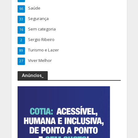
Saúde
66
Segurança
33
Sem categoria
16
Sergio Ribeiro
2
Turismo e Lazer
89
Viver Melhor
27
Anúncios_