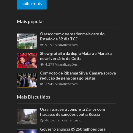
saiba mais
Mais popular
Osasco tem o vereador mais caro do
Estado de SP, diz TCE
9.192 Visualizações
Show gratuito da dupla Maiara e Maraisa
no aniversário de Cotia
4.279 Visualizações
Com voto de Ribamar Silva, Câmara aprova
redução de pena para golpistas
3.949 Visualizações
Mais Discutidos
Ucrânia: guerra completa 2 anos com
fracasso de sanções contra Rússia
Adicionar comentário
Governo anuncia R$ 250 milhões para