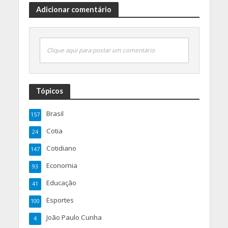
Adicionar comentário
Clique aqui para postar um comentário
Tópicos
Brasil
157
Cotia
24
Cotidiano
147
Economia
93
Educação
41
Esportes
100
João Paulo Cunha
4