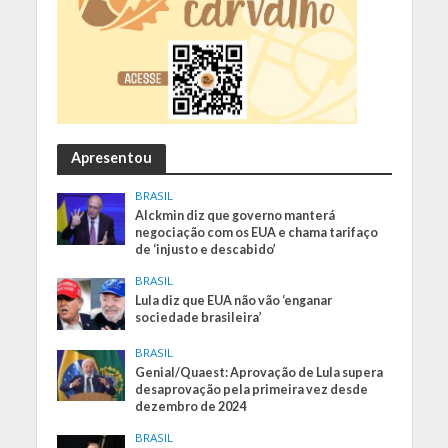
Apresentou
BRASIL
Alckmin diz que governo manterá
negociação com os EUA e chama tarifaço
de ‘injusto e descabido’
BRASIL
Lula diz que EUA não vão ‘enganar
sociedade brasileira’
BRASIL
Genial/Quaest: Aprovação de Lula supera
desaprovação pela primeira vez desde
dezembro de 2024
BRASIL