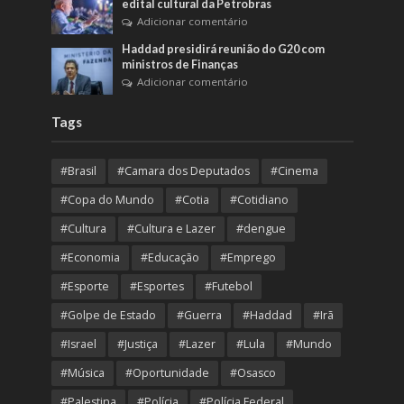
edital cultural da Petrobras
Adicionar comentário
Haddad presidirá reunião do G20 com
ministros de Finanças
Adicionar comentário
Tags
#Brasil
#Camara dos Deputados
#Cinema
#Copa do Mundo
#Cotia
#Cotidiano
#Cultura
#Cultura e Lazer
#dengue
#Economia
#Educação
#Emprego
#Esporte
#Esportes
#Futebol
#Golpe de Estado
#Guerra
#Haddad
#Irã
#Israel
#Justiça
#Lazer
#Lula
#Mundo
#Música
#Oportunidade
#Osasco
#Palestina
#Polícia
#Polícia Federal