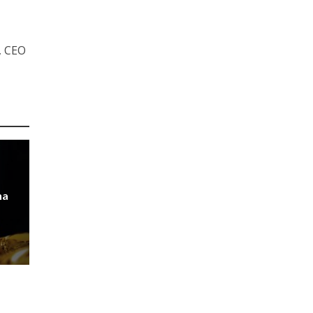
, CEO
na