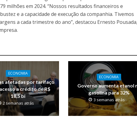
679 milhões em 2024. “Nossos resultados financeiros e
bustez e a capacidade de execução da companhia. Tivemos
argens a cada trimestre do ano”, destacou Ernesto Pousada
empresa.
ECONOMIA
ECONOMIA
s afetadas por tarifaço
Governo aumenta etanol 
acesso a crédito de R$
gasolina para 32%
18,5 bi
3 semanas atrás
2 semanas atrás