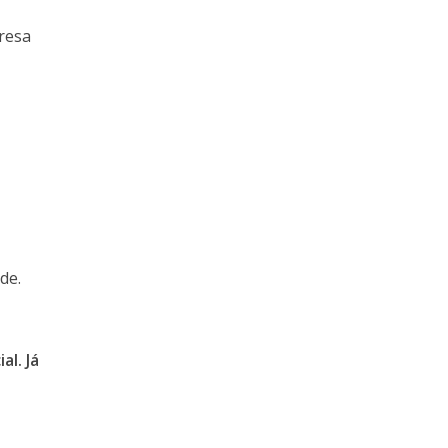
presa
de.
al. Já