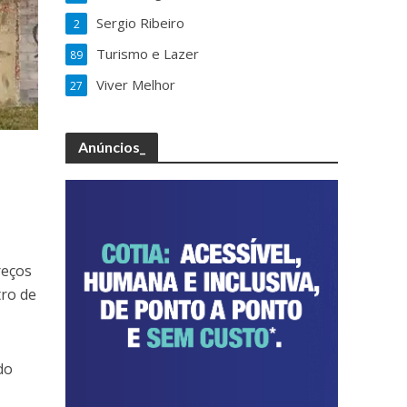
Sergio Ribeiro
2
Turismo e Lazer
89
Viver Melhor
27
Anúncios_
reços
tro de
do