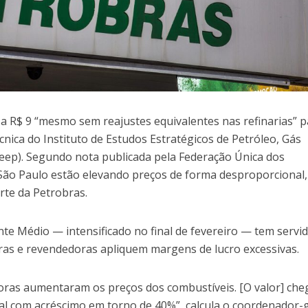
 a R$ 9 “mesmo sem reajustes equivalentes nas refinarias” p
écnica do Instituto de Estudos Estratégicos de Petróleo, Gás
neep). Segundo nota publicada pela Federação Única dos
 São Paulo estão elevando preços de forma desproporcional,
te da Petrobras.
ente Médio — intensificado no final de fevereiro — tem servi
oras e revendedoras apliquem margens de lucro excessivas.
doras aumentaram os preços dos combustíveis. [O valor] che
l com acréscimo em torno de 40%”, calcula o coordenador-