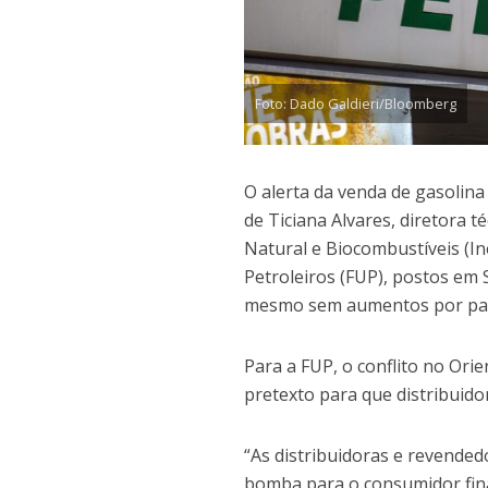
Foto: Dado Galdieri/Bloomberg
O alerta da venda de gasolina
de Ticiana Alvares, diretora t
Natural e Biocombustíveis (I
Petroleiros (FUP), postos em
mesmo sem aumentos por par
Para a FUP, o conflito no Ori
pretexto para que distribuid
“As distribuidoras e revende
bomba para o consumidor fina