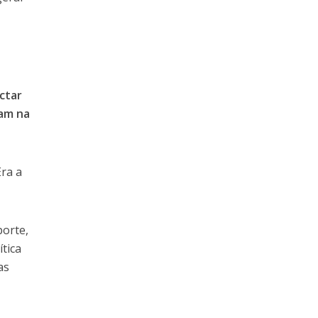
ctar
vam na
Era a
porte,
ítica
as