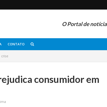
O Portal de notíci
A
CONTATO
 crise
prejudica consumidor em
nima