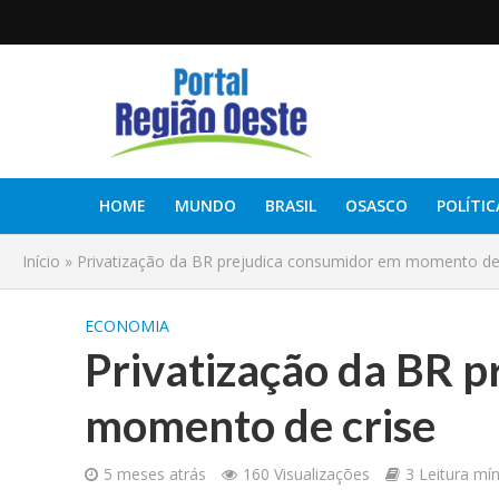
HOME
MUNDO
BRASIL
OSASCO
POLÍTIC
Início
»
Privatização da BR prejudica consumidor em momento de
ECONOMIA
Privatização da BR 
momento de crise
5 meses atrás
160 Visualizações
3 Leitura mí