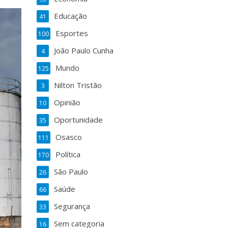
Educação
41
Esportes
100
João Paulo Cunha
4
Mundo
125
Nilton Tristão
3
Opinião
10
Oportunidade
35
Osasco
111
Política
170
São Paulo
26
Saúde
66
Segurança
33
Sem categoria
16