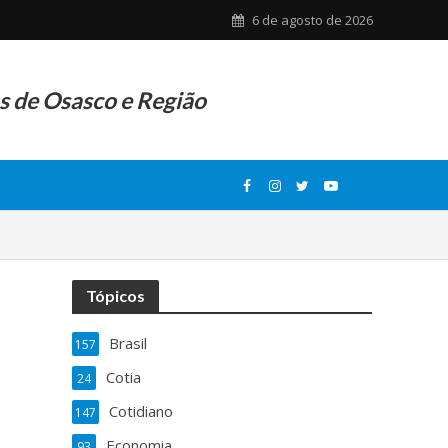
6 de agosto de 2026
as de Osasco e Região
Tópicos
Brasil
157
Cotia
24
Cotidiano
147
Economia
93