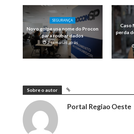
SEGURANÇA
Caso 
Novo golpe usa nome do Procon
perda d
para roubar dados
2 semanas atrás
Sobre o autor
Portal Regiao Oeste