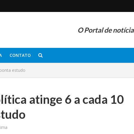
O Portal de notíci
A
CONTATO
 aponta estudo
ítica atinge 6 a cada 10
studo
nima