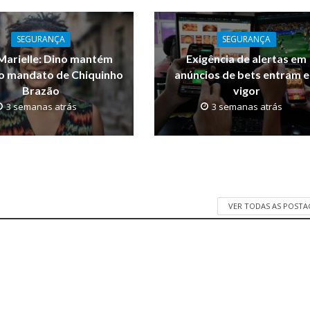
SEGURANÇA
SEGURANÇA
Marielle: Dino mantém
Exigência de alertas em
o mandato de Chiquinho
anúncios de bets entram 
Brazão
vigor
3 semanas atrás
3 semanas atrás
VER TODAS AS POST