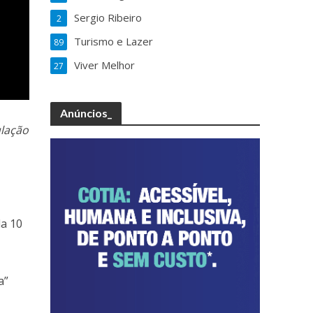
Sergio Ribeiro
2
Turismo e Lazer
89
Viver Melhor
27
Anúncios_
ulação
da 10
a”