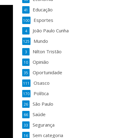
Educação
41
Esportes
100
João Paulo Cunha
4
Mundo
125
Nilton Tristão
3
Opinião
10
Oportunidade
35
Osasco
111
Política
170
São Paulo
26
Saúde
66
Segurança
33
Sem categoria
16