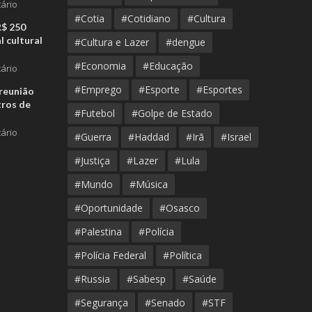
ário
#Cotia
#Cotidiano
#Cultura
R$ 250
l cultural
#Cultura e Lazer
#dengue
#Economia
#Educação
ário
#Emprego
#Esporte
#Esportes
reunião
tros de
#Futebol
#Golpe de Estado
ário
#Guerra
#Haddad
#Irã
#Israel
#Justiça
#Lazer
#Lula
#Mundo
#Música
#Oportunidade
#Osasco
#Palestina
#Polícia
#Polícia Federal
#Política
#Russia
#Sabesp
#Saúde
#Segurança
#Senado
#STF