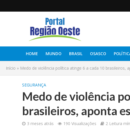
HOME
MUNDO
BRASIL
OSASCO
POLÍTIC
Início
»
Medo de violência política atinge 6 a cada 10 brasileiros,
SEGURANÇA
Medo de violência pol
brasileiros, aponta e
3 meses atrás
190 Visualizações
2 Leitura mí