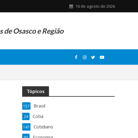
10 de agosto de 2026
as de Osasco e Região
Tópicos
Brasil
157
Cotia
24
Cotidiano
147
Economia
93