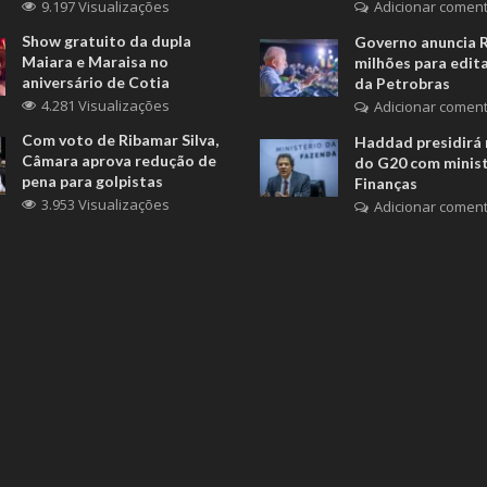
9.197 Visualizações
Adicionar coment
Show gratuito da dupla
Governo anuncia 
Maiara e Maraisa no
milhões para edita
aniversário de Cotia
da Petrobras
4.281 Visualizações
Adicionar coment
Com voto de Ribamar Silva,
Haddad presidirá 
Câmara aprova redução de
do G20 com minis
pena para golpistas
Finanças
3.953 Visualizações
Adicionar coment