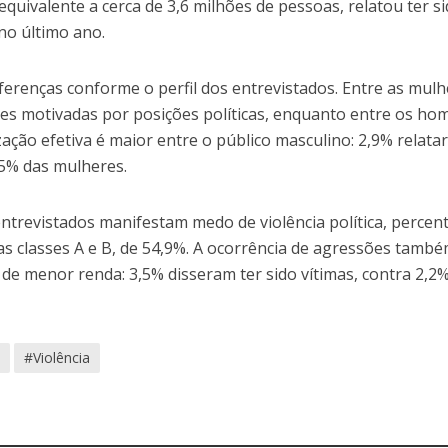
equivalente a cerca de 3,6 milhões de pessoas, relatou ter s
 no último ano.
erenças conforme o perfil dos entrevistados. Entre as mulh
s motivadas por posições políticas, enquanto entre os ho
mização efetiva é maior entre o público masculino: 2,9% relat
1,5% das mulheres.
entrevistados manifestam medo de violência política, percen
as classes A e B, de 54,9%. A ocorrência de agressões també
de menor renda: 3,5% disseram ter sido vítimas, contra 2,2
a
#Violência