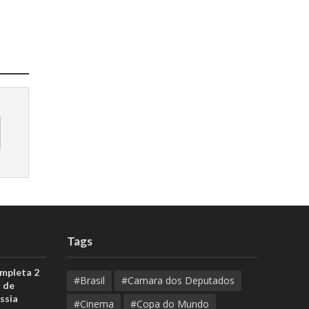
Tags
ompleta 2
#Brasil
#Camara dos Deputados
 de
ssia
#Cinema
#Copa do Mundo