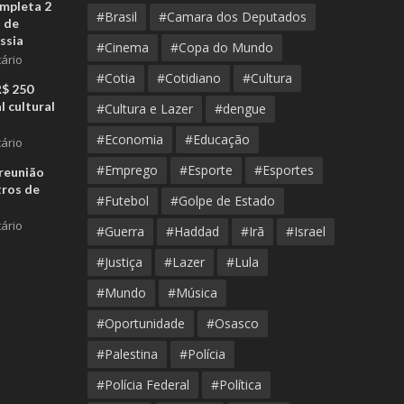
ompleta 2
#Brasil
#Camara dos Deputados
 de
ssia
#Cinema
#Copa do Mundo
ário
#Cotia
#Cotidiano
#Cultura
R$ 250
l cultural
#Cultura e Lazer
#dengue
#Economia
#Educação
ário
#Emprego
#Esporte
#Esportes
reunião
tros de
#Futebol
#Golpe de Estado
ário
#Guerra
#Haddad
#Irã
#Israel
#Justiça
#Lazer
#Lula
#Mundo
#Música
#Oportunidade
#Osasco
#Palestina
#Polícia
#Polícia Federal
#Política