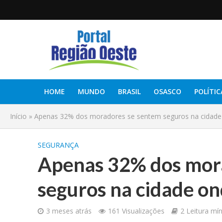
HOME
MUNDO
BRASIL
OSASCO
POLÍTIC
Início
»
Apenas 32% dos moradores se sentem seguros na cidade
SEGURANÇA
Apenas 32% dos mor
seguros na cidade o
3 meses atrás
161 Visualizações
2 Leitura mí