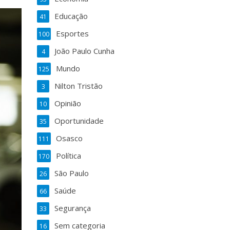
Educação
41
Esportes
100
João Paulo Cunha
4
Mundo
125
Nilton Tristão
3
Opinião
10
Oportunidade
35
Osasco
111
Política
170
São Paulo
26
Saúde
66
Segurança
33
Sem categoria
16