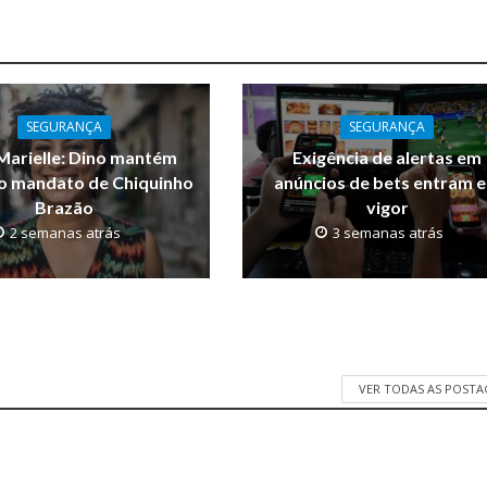
SEGURANÇA
SEGURANÇA
Marielle: Dino mantém
Exigência de alertas em
o mandato de Chiquinho
anúncios de bets entram 
Brazão
vigor
2 semanas atrás
3 semanas atrás
VER TODAS AS POST