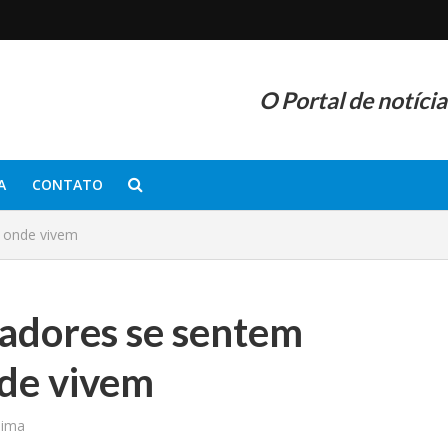
O Portal de notíci
A
CONTATO
 onde vivem
adores se sentem
nde vivem
nima