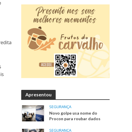
e
s
redita
s
is
Apresentou
s
SEGURANÇA
Novo golpe usa nome do
Procon para roubar dados
SEGURANÇA