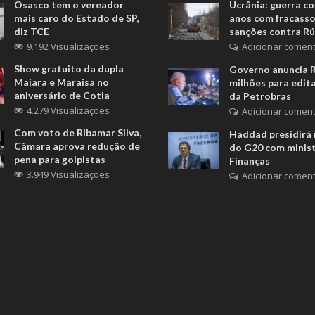
Osasco tem o vereador
Ucrânia: guerra c
mais caro do Estado de SP,
anos com fracasso
diz TCE
sanções contra Rú
9.192 Visualizações
Adicionar coment
Show gratuito da dupla
Governo anuncia 
Maiara e Maraisa no
milhões para edita
aniversário de Cotia
da Petrobras
4.279 Visualizações
Adicionar coment
Com voto de Ribamar Silva,
Haddad presidirá 
Câmara aprova redução de
do G20 com minis
pena para golpistas
Finanças
3.949 Visualizações
Adicionar coment