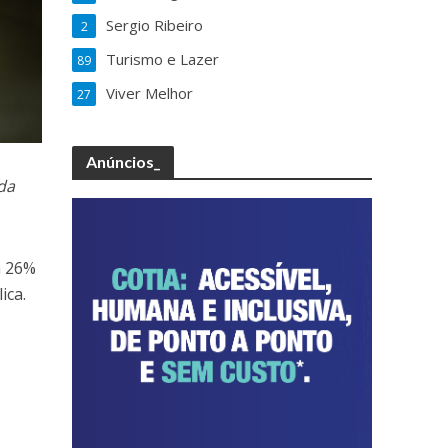
Sergio Ribeiro
2
Turismo e Lazer
89
Viver Melhor
27
Anúncios_
da
a 26%
ica.
r