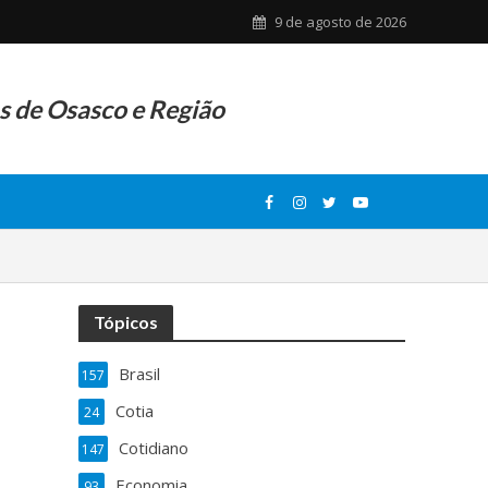
9 de agosto de 2026
as de Osasco e Região
Tópicos
Brasil
157
Cotia
24
Cotidiano
147
Economia
93