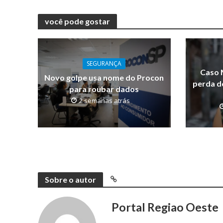
você pode gostar
SEGURANÇA
Caso 
Novo golpe usa nome do Procon
perda d
para roubar dados
2 semanas atrás
Sobre o autor
Portal Regiao Oeste