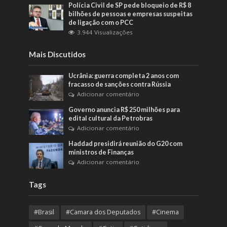
Polícia Civil de SP pede bloqueio de R$ 8
bilhões de pessoas e empresas suspeitas
de ligação com o PCC
3.944 Visualizações
Mais Discutidos
Ucrânia: guerra completa 2 anos com
fracasso de sanções contra Rússia
Adicionar comentário
Governo anuncia R$ 250 milhões para
edital cultural da Petrobras
Adicionar comentário
Haddad presidirá reunião do G20 com
ministros de Finanças
Adicionar comentário
Tags
#Brasil
#Camara dos Deputados
#Cinema