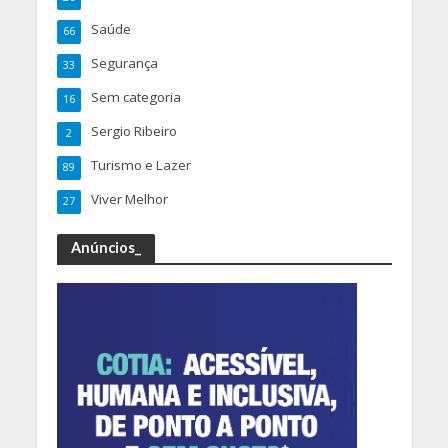
Saúde
66
Segurança
33
Sem categoria
16
Sergio Ribeiro
2
Turismo e Lazer
89
Viver Melhor
27
Anúncios_