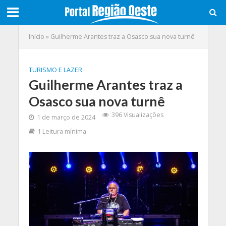
Início
»
Guilherme Arantes traz a Osasco sua nova turnê
TURISMO E LAZER
Guilherme Arantes traz a
Osasco sua nova turnê
396 Visualizações
1 de março de 2024
1 Leitura mínima