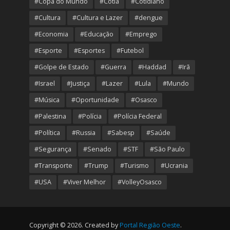
#Copa do Mundo
#Cotia
#Cotidiano
#Cultura
#Cultura e Lazer
#dengue
#Economia
#Educação
#Emprego
#Esporte
#Esportes
#Futebol
#Golpe de Estado
#Guerra
#Haddad
#Irã
#Israel
#Justiça
#Lazer
#Lula
#Mundo
#Música
#Oportunidade
#Osasco
#Palestina
#Polícia
#Polícia Federal
#Política
#Russia
#Sabesp
#Saúde
#Segurança
#Senado
#STF
#São Paulo
#Transporte
#Trump
#Turismo
#Ucrania
#USA
#Viver Melhor
#VolleyOsasco
Copyright © 2026. Created by
Portal Região Oeste
.