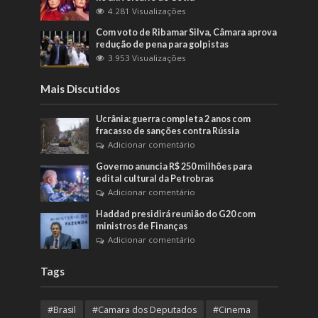
4.281 Visualizações
Com voto de Ribamar Silva, Câmara aprova
redução de pena para golpistas
3.953 Visualizações
Mais Discutidos
Ucrânia: guerra completa 2 anos com
fracasso de sanções contra Rússia
Adicionar comentário
Governo anuncia R$ 250 milhões para
edital cultural da Petrobras
Adicionar comentário
Haddad presidirá reunião do G20 com
ministros de Finanças
Adicionar comentário
Tags
#Brasil
#Camara dos Deputados
#Cinema