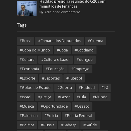
Haddad presidirá reunião do G20 com
ministros de Finanças
Adicionar comentário
Tags
#Brasil
#Camara dos Deputados
#Cinema
#Copa do Mundo
#Cotia
#Cotidiano
#Cultura
#Cultura e Lazer
#dengue
#Economia
#Educação
#Emprego
#Esporte
#Esportes
#Futebol
#Golpe de Estado
#Guerra
#Haddad
#Irã
#Israel
#Justiça
#Lazer
#Lula
#Mundo
#Música
#Oportunidade
#Osasco
#Palestina
#Polícia
#Polícia Federal
#Política
#Russia
#Sabesp
#Saúde