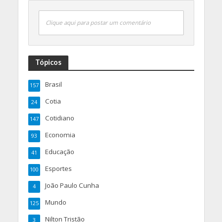
Clique aqui para postar um comentário
Tópicos
Brasil
157
Cotia
24
Cotidiano
147
Economia
93
Educação
41
Esportes
100
João Paulo Cunha
4
Mundo
125
Nilton Tristão
3