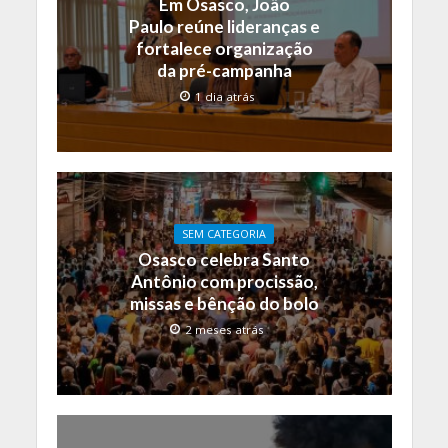
Em Osasco, João
Paulo reúne lideranças e
fortalece organização
da pré-campanha
1 dia atrás
SEM CATEGORIA
Osasco celebra Santo
Antônio com procissão,
missas e bênção do bolo
2 meses atrás