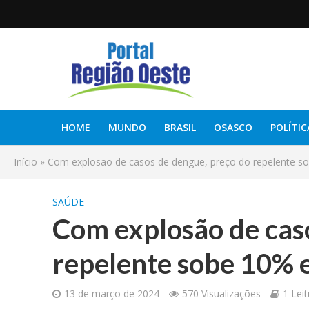
HOME
MUNDO
BRASIL
OSASCO
POLÍTIC
Início
»
Com explosão de casos de dengue, preço do repelente
SAÚDE
Com explosão de cas
repelente sobe 10%
13 de março de 2024
570 Visualizações
1 Lei