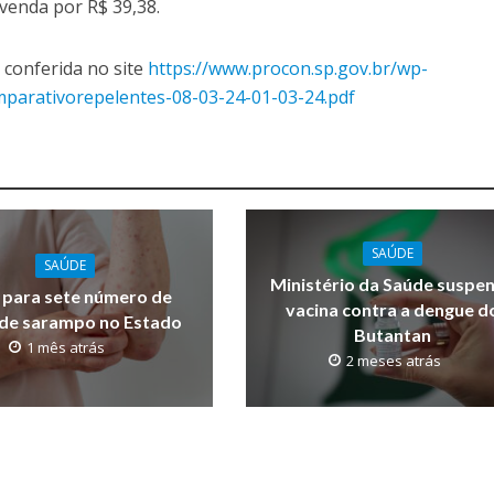
venda por R$ 39,38.
 conferida no site
https://www.procon.sp.gov.br/wp-
parativorepelentes-08-03-24-01-03-24.pdf
SAÚDE
SAÚDE
Ministério da Saúde suspe
 para sete número de
vacina contra a dengue d
 de sarampo no Estado
Butantan
1 mês atrás
2 meses atrás