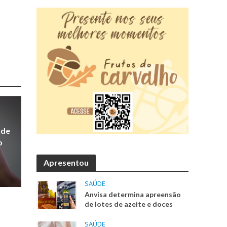
nde
o
Apresentou
SAÚDE
Anvisa determina apreensão
de lotes de azeite e doces
SAÚDE