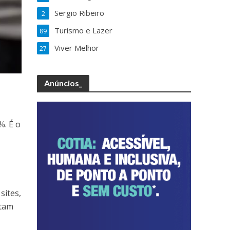
Sergio Ribeiro
2
Turismo e Lazer
89
Viver Melhor
27
Anúncios_
%. É o
sites,
ntam