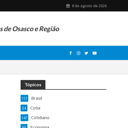
8 de agosto de 2026
as de Osasco e Região
Tópicos
Brasil
157
Cotia
24
Cotidiano
147
Economia
93