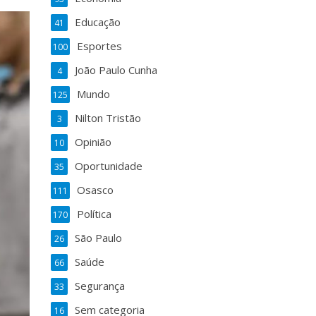
Educação
41
Esportes
100
João Paulo Cunha
4
Mundo
125
Nilton Tristão
3
Opinião
10
Oportunidade
35
Osasco
111
Política
170
São Paulo
26
Saúde
66
Segurança
33
Sem categoria
16