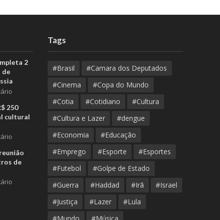
Tags
ompleta 2
#Brasil
#Camara dos Deputados
 de
ssia
#Cinema
#Copa do Mundo
ário
#Cotia
#Cotidiano
#Cultura
R$ 250
l cultural
#Cultura e Lazer
#dengue
#Economia
#Educação
ário
#Emprego
#Esporte
#Esportes
reunião
tros de
#Futebol
#Golpe de Estado
ário
#Guerra
#Haddad
#Irã
#Israel
#Justiça
#Lazer
#Lula
#Mundo
#Música