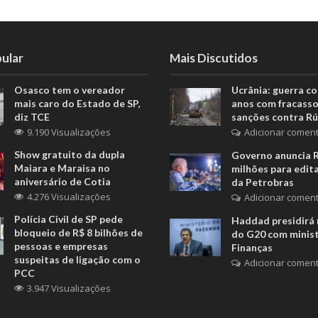
ular
Mais Discutidos
Osasco tem o vereador
Ucrânia: guerra c
mais caro do Estado de SP,
anos com fracasso
diz TCE
sanções contra Rú
9.190 Visualizações
Adicionar coment
Show gratuito da dupla
Governo anuncia 
Maiara e Maraisa no
milhões para edita
aniversário de Cotia
da Petrobras
4.276 Visualizações
Adicionar coment
Polícia Civil de SP pede
Haddad presidirá 
bloqueio de R$ 8 bilhões de
do G20 com minis
pessoas e empresas
Finanças
suspeitas de ligação com o
Adicionar coment
PCC
3.947 Visualizações