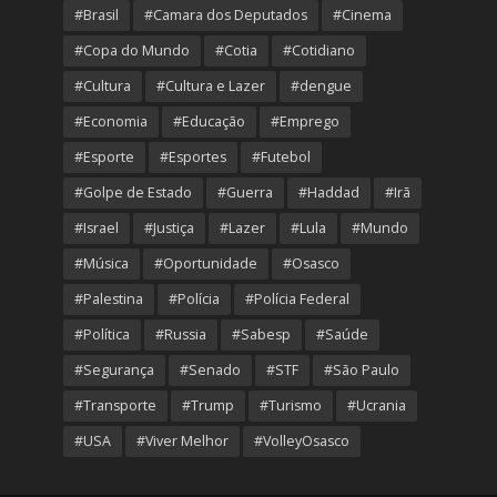
#Brasil
#Camara dos Deputados
#Cinema
#Copa do Mundo
#Cotia
#Cotidiano
#Cultura
#Cultura e Lazer
#dengue
#Economia
#Educação
#Emprego
#Esporte
#Esportes
#Futebol
#Golpe de Estado
#Guerra
#Haddad
#Irã
#Israel
#Justiça
#Lazer
#Lula
#Mundo
#Música
#Oportunidade
#Osasco
#Palestina
#Polícia
#Polícia Federal
#Política
#Russia
#Sabesp
#Saúde
#Segurança
#Senado
#STF
#São Paulo
#Transporte
#Trump
#Turismo
#Ucrania
#USA
#Viver Melhor
#VolleyOsasco