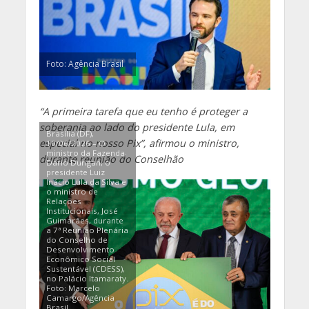
Foto: Agência Brasil
“A primeira tarefa que eu tenho é proteger a
soberania ao lado do presidente Lula, em
Brasília (DF),
especial no nosso Pix”, afirmou o ministro,
10/06/2026 – O
ministro da Fazenda,
durante reunião do Conselhão
Dario Durigan, o
presidente Luiz
Inácio Lula da Silva e
o ministro de
Relações
Institucionais, José
Guimarâes, durante
a 7ª Reunião Plenária
do Conselho de
Desenvolvimento
Econômico Social
Sustentável (CDESS),
no Palácio Itamaraty.
Foto: Marcelo
Camargo/Agência
Brasil