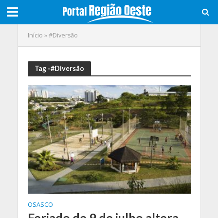
Início
»
#Diversão
Tag -#Diversão
OSASCO
Feriado de 9 de julho altera