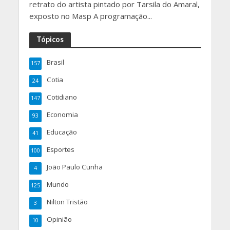
retrato do artista pintado por Tarsila do Amaral,
exposto no Masp A programação...
Tópicos
Brasil
157
Cotia
24
Cotidiano
147
Economia
93
Educação
41
Esportes
100
João Paulo Cunha
4
Mundo
125
Nilton Tristão
3
Opinião
10