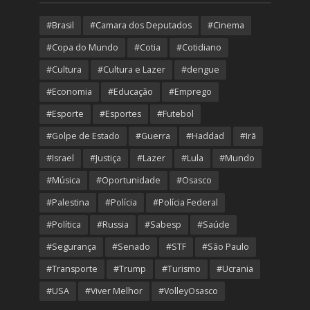
#Brasil
#Camara dos Deputados
#Cinema
#Copa do Mundo
#Cotia
#Cotidiano
#Cultura
#Cultura e Lazer
#dengue
#Economia
#Educação
#Emprego
#Esporte
#Esportes
#Futebol
#Golpe de Estado
#Guerra
#Haddad
#Irã
#Israel
#Justiça
#Lazer
#Lula
#Mundo
#Música
#Oportunidade
#Osasco
#Palestina
#Polícia
#Polícia Federal
#Política
#Russia
#Sabesp
#Saúde
#Segurança
#Senado
#STF
#São Paulo
#Transporte
#Trump
#Turismo
#Ucrania
#USA
#Viver Melhor
#VolleyOsasco