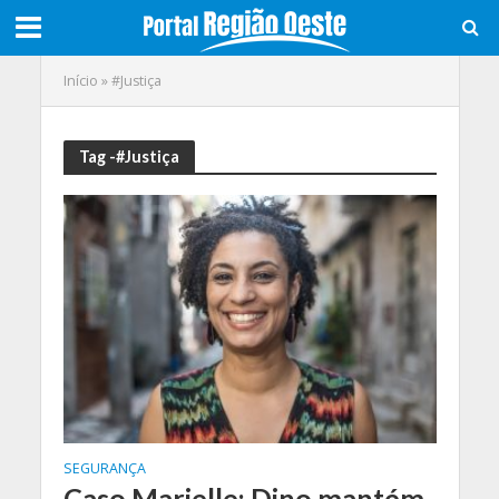
Início
»
#Justiça
Tag -#Justiça
SEGURANÇA
Caso Marielle: Dino mantém