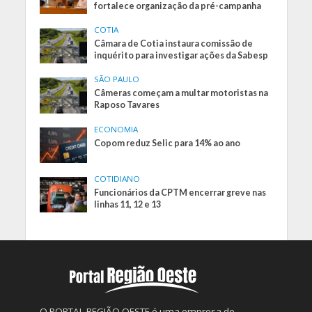
fortalece organização da pré-campanha
COTIA
Câmara de Cotia instaura comissão de
inquérito para investigar ações da Sabesp
SÃO PAULO
Câmeras começam a multar motoristas na
Raposo Tavares
ECONOMIA
Copom reduz Selic para 14% ao ano
COTIDIANO
Funcionários da CPTM encerrar greve nas
linhas 11, 12 e 13
O PORTAL REGIÃO OESTE é uma empresa de