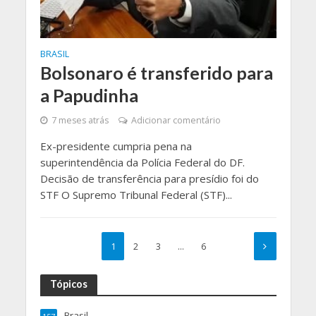
BRASIL
Bolsonaro é transferido para
a Papudinha
7 meses atrás
Adicionar comentário
Ex-presidente cumpria pena na
superintendência da Polícia Federal do DF.
Decisão de transferência para presídio foi do
STF O Supremo Tribunal Federal (STF)...
1
2
3
…
6
Tópicos
Brasil