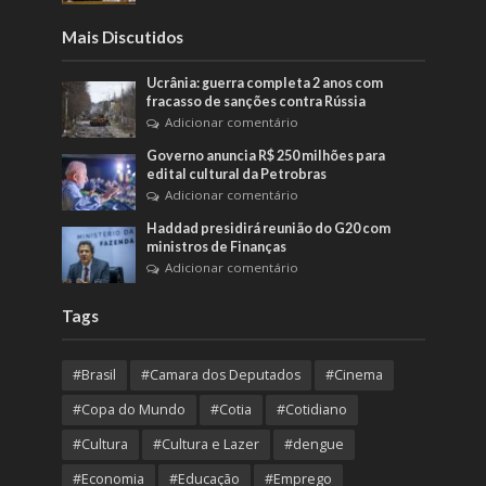
Mais Discutidos
Ucrânia: guerra completa 2 anos com
fracasso de sanções contra Rússia
Adicionar comentário
Governo anuncia R$ 250 milhões para
edital cultural da Petrobras
Adicionar comentário
Haddad presidirá reunião do G20 com
ministros de Finanças
Adicionar comentário
Tags
#Brasil
#Camara dos Deputados
#Cinema
#Copa do Mundo
#Cotia
#Cotidiano
#Cultura
#Cultura e Lazer
#dengue
#Economia
#Educação
#Emprego