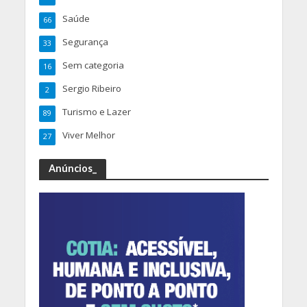
Saúde
66
Segurança
33
Sem categoria
16
Sergio Ribeiro
2
Turismo e Lazer
89
Viver Melhor
27
Anúncios_