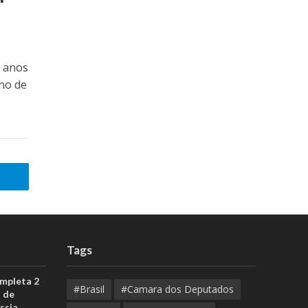
0 anos
no de
Tags
ompleta 2
#Brasil
#Camara dos Deputados
 de
ssia