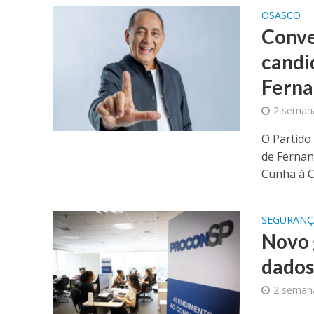
OSASCO
Conve
candi
Fern
2 semana
O Partido
de Fernan
Cunha à C
SEGURANÇ
Novo 
dado
2 semana