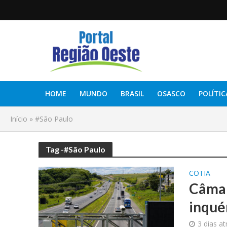
HOME
MUNDO
BRASIL
OSASCO
POLÍTIC
Início
»
#São Paulo
Tag -#São Paulo
COTIA
Câmar
inqué
3 dias at