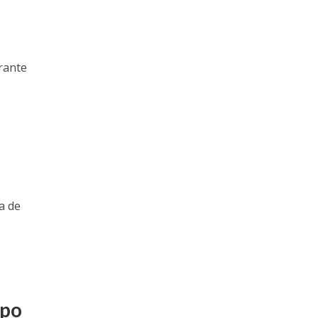
rante
a de
mpo