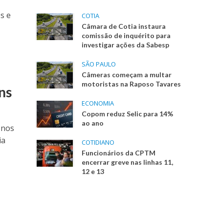
s e
COTIA
Câmara de Cotia instaura
comissão de inquérito para
investigar ações da Sabesp
SÃO PAULO
Câmeras começam a multar
motoristas na Raposo Tavares
ns
ECONOMIA
Copom reduz Selic para 14%
ao ano
 nos
ia
COTIDIANO
Funcionários da CPTM
encerrar greve nas linhas 11,
12 e 13