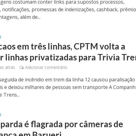
gens costumam conter links para supostos processos,
s, notificações, promessas de indenizações, cashback, prêmio
tagens, além de...
O
caos em três linhas, CPTM volta a
 linhas privatizadas para Trivia Tre
s atrás
Adicionar comentário
seguida de incêndio em trem da linha 12 causou paralisação
is e deixou milhares de pessoas sem transporte A Companh
e Trens...
O
parda é flagrada por câmeras de
ança em Barueri