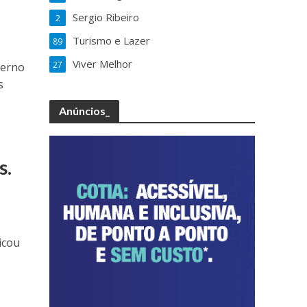
Sergio Ribeiro
2
Turismo e Lazer
89
Viver Melhor
27
verno
s
Anúncios_
s.
icou