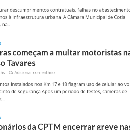
purar descumprimentos contratuais, falhas no abasteciment
nos à infraestrutura urbana A Câmara Municipal de Cotia
 na...
O
as começam a multar motoristas n
o Tavares
rás
Adicionar comentário
tos instalados nos Km 17 e 18 flagram uso de celular ao vo
e cinto de segurança Após um período de testes, câmeras de
...
O
onários da CPTM encerrar greve na