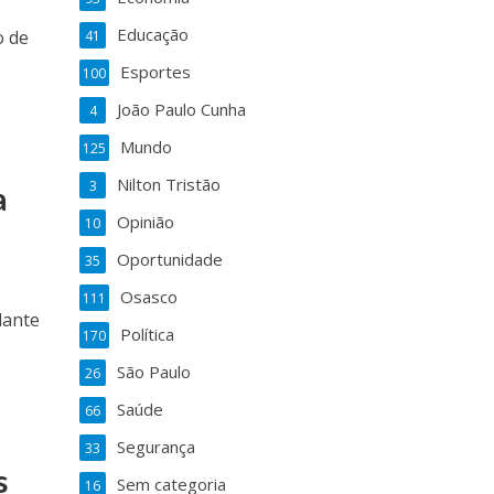
Educação
o de
41
Esportes
100
João Paulo Cunha
4
Mundo
125
Nilton Tristão
3
a
Opinião
10
Oportunidade
35
Osasco
111
lante
Política
170
São Paulo
26
Saúde
66
Segurança
33
s
Sem categoria
16