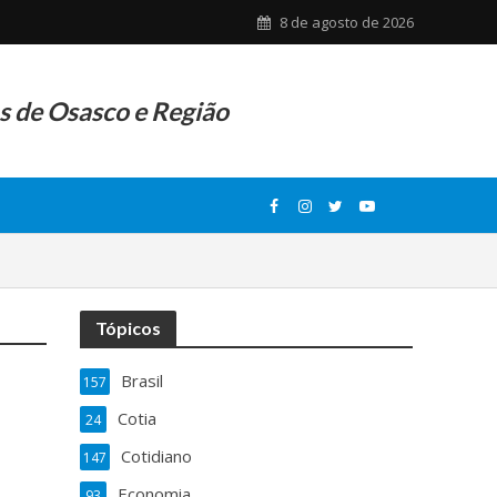
8 de agosto de 2026
as de Osasco e Região
Tópicos
Brasil
157
Cotia
24
p
Cotidiano
147
Economia
93