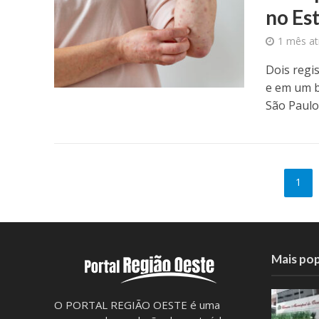
no Es
1 mês at
Dois regi
e em um b
São Paulo.
1
Mais pop
O PORTAL REGIÃO OESTE é uma