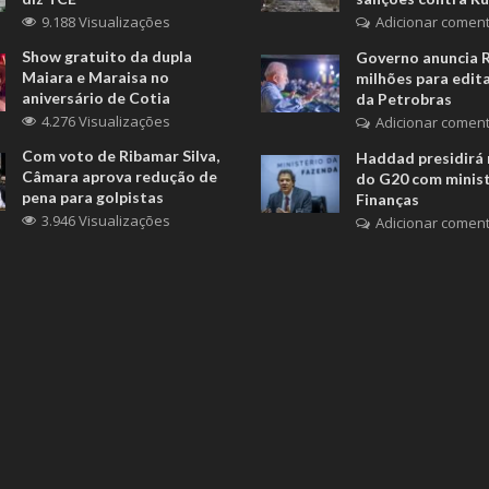
9.188 Visualizações
Adicionar coment
Show gratuito da dupla
Governo anuncia 
Maiara e Maraisa no
milhões para edita
aniversário de Cotia
da Petrobras
4.276 Visualizações
Adicionar coment
Com voto de Ribamar Silva,
Haddad presidirá 
Câmara aprova redução de
do G20 com minis
pena para golpistas
Finanças
3.946 Visualizações
Adicionar coment