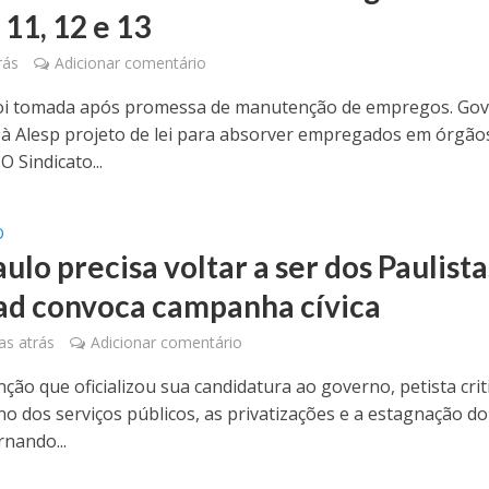
 11, 12 e 13
rás
Adicionar comentário
foi tomada após promessa de manutenção de empregos. Go
r à Alesp projeto de lei para absorver empregados em órgão
O Sindicato...
O
ulo precisa voltar a ser dos Paulista
d convoca campanha cívica
s atrás
Adicionar comentário
ção que oficializou sua candidatura ao governo, petista crit
o dos serviços públicos, as privatizações e a estagnação do
rnando...