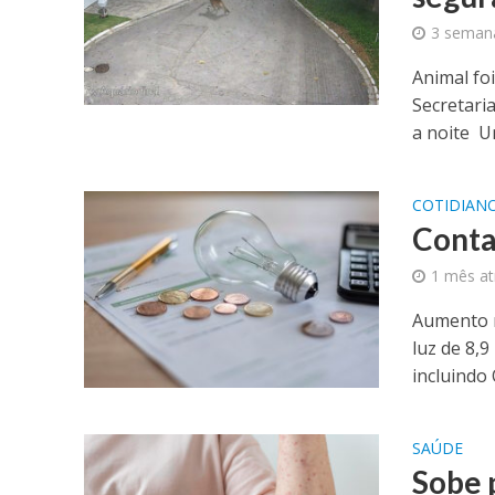
3 semana
Animal fo
Secretari
a noite U
COTIDIAN
Conta
1 mês at
Aumento n
luz de 8,
incluindo 
SAÚDE
Sobe 