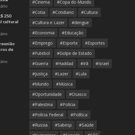
#Cinema
#Copa do Mundo
ário
#Cotia
#Cotidiano
#Cultura
R$ 250
l cultural
#Cultura e Lazer
#dengue
#Economia
#Educação
ário
#Emprego
#Esporte
#Esportes
reunião
tros de
#Futebol
#Golpe de Estado
ário
#Guerra
#Haddad
#Irã
#Israel
#Justiça
#Lazer
#Lula
#Mundo
#Música
#Oportunidade
#Osasco
#Palestina
#Polícia
#Polícia Federal
#Política
#Russia
#Sabesp
#Saúde