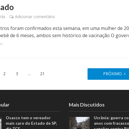
tado
rás
Adicionar comentário
stros foram confirmados esta semana, em uma mulher de 2
ebê de 6 meses, ambos sem histórico de vacinação O gover
..
2
3
…
21
PRÓXIMO
ular
Mais Discutidos
Osasco tem o vereador
Ucrânia: guerra c
mais caro do Estado de SP,
anos com fracasso
diz TCE
sanções contra Rú