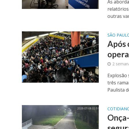
As aborda
relatório
outras van
SÃO PAUL
Após 
operar
2 semana
Explosão 
três rama
Paulista d
COTIDIAN
Onça-
segur