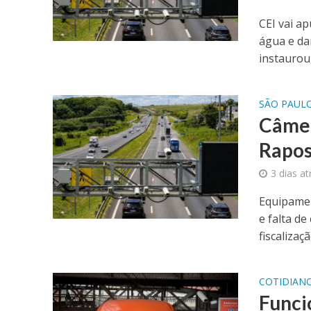
CEI vai a
água e da
instaurou,
SÃO PAUL
Câmer
Rapos
3 dias at
Equipamen
e falta d
fiscalização
COTIDIAN
Funci