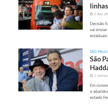
linhas
3 dias at
Decisão 
vai envia
estaduais 
SÃO PAUL
São Pa
Hadda
2 semana
Em conven
o abandon
estado Fe