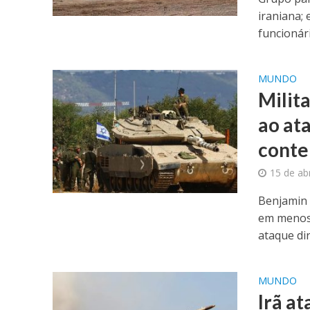
iraniana; 
funcionári
MUNDO
Milit
ao at
conte
15 de ab
Benjamin 
em menos 
ataque dir
MUNDO
Irã a