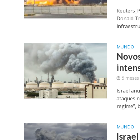
Reuters_P
Donald Tr
infraestru
MUNDO
Novos 
inten
5 meses 
Israel an
ataques n
regime”, 
MUNDO
Israe