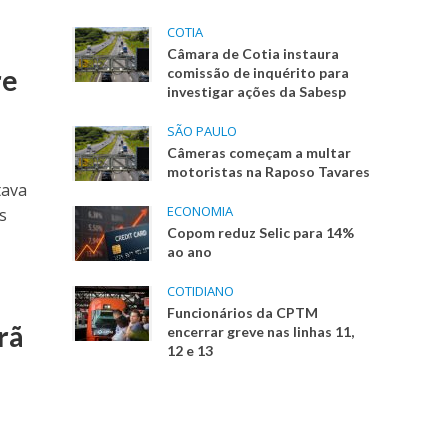
COTIA
Câmara de Cotia instaura
re
comissão de inquérito para
investigar ações da Sabesp
SÃO PAULO
Câmeras começam a multar
motoristas na Raposo Tavares
tava
ECONOMIA
s
Copom reduz Selic para 14%
ao ano
COTIDIANO
Funcionários da CPTM
rã
encerrar greve nas linhas 11,
12 e 13