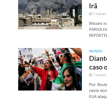
Irã
5 meses 
Mísseis i
PARISA H
REPÓRTERE
MUNDO
Diant
caso 
7 meses 
Por: Reut
neste dom
EUA ataqu