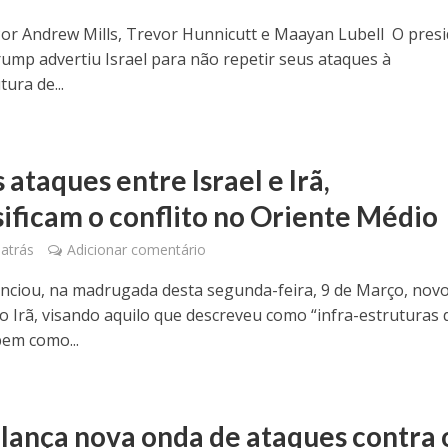
or Andrew Mills, Trevor Hunnicutt e Maayan Lubell O pres
ump advertiu Israel para não repetir seus ataques à
tura de...
ataques entre Israel e Irã,
sificam o conflito no Oriente Médio
atrás
Adicionar comentário
unciou, na madrugada desta segunda-feira, 9 de Março, nov
o Irã, visando aquilo que descreveu como “infra-estruturas 
bem como...
l lança nova onda de ataques contra 