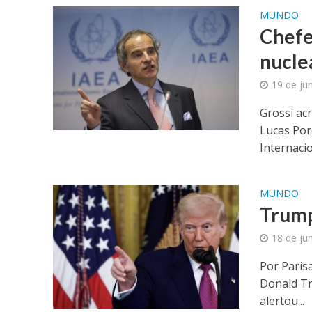
MUNDO
Chefe
nucle
19 de ju
Grossi ac
Lucas Por
Internacio
MUNDO
Trump
18 de ju
Por Paris
Donald Tr
alertou...