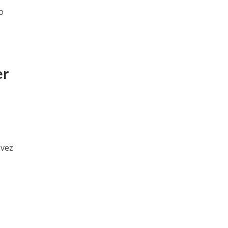
o
er
 vez