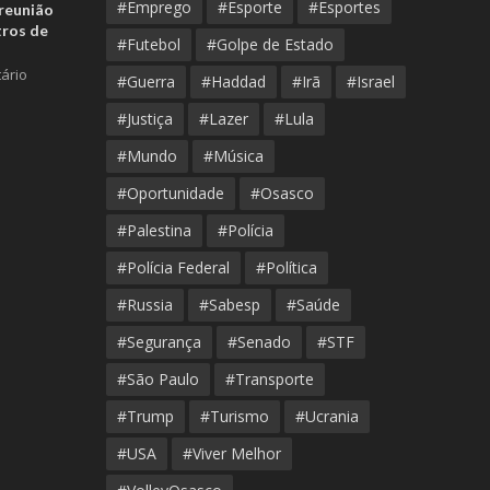
#Emprego
#Esporte
#Esportes
reunião
tros de
#Futebol
#Golpe de Estado
ário
#Guerra
#Haddad
#Irã
#Israel
#Justiça
#Lazer
#Lula
#Mundo
#Música
#Oportunidade
#Osasco
#Palestina
#Polícia
#Polícia Federal
#Política
#Russia
#Sabesp
#Saúde
#Segurança
#Senado
#STF
#São Paulo
#Transporte
#Trump
#Turismo
#Ucrania
#USA
#Viver Melhor