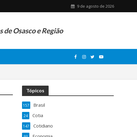
9 de agosto de 2026
as de Osasco e Região
Tópicos
Brasil
157
Cotia
24
Cotidiano
147
Economia
93