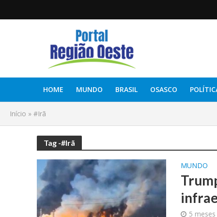
HOME
MUNDO
BRASIL
OSASCO
POLÍTIC
Início
»
#Irã
Tag -#Irã
MUNDO
Trump
infra
5 meses 