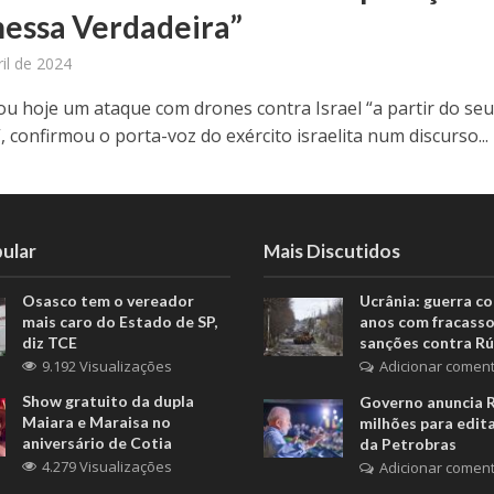
essa Verdadeira”
ril de 2024
çou hoje um ataque com drones contra Israel “a partir do se
”, confirmou o porta-voz do exército israelita num discurso...
ular
Mais Discutidos
Osasco tem o vereador
Ucrânia: guerra c
mais caro do Estado de SP,
anos com fracasso
diz TCE
sanções contra Rú
9.192 Visualizações
Adicionar coment
Show gratuito da dupla
Governo anuncia 
Maiara e Maraisa no
milhões para edita
aniversário de Cotia
da Petrobras
4.279 Visualizações
Adicionar coment