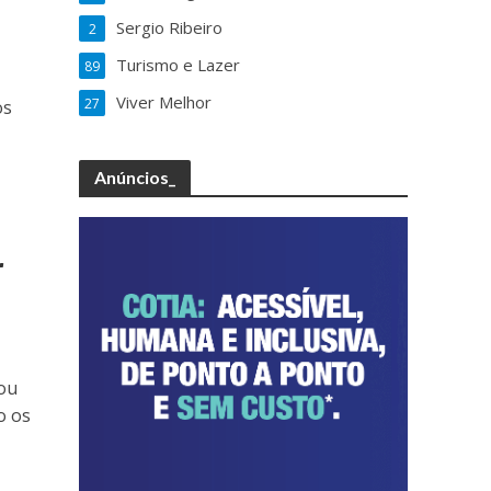
Sergio Ribeiro
2
Turismo e Lazer
89
Viver Melhor
27
os
Anúncios_
r
çou
o os