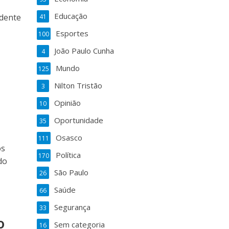
Educação
idente
41
Esportes
100
João Paulo Cunha
4
Mundo
125
Nilton Tristão
3
Opinião
10
Oportunidade
35
Osasco
111
os
Política
170
do
São Paulo
26
Saúde
66
Segurança
33
o
Sem categoria
16