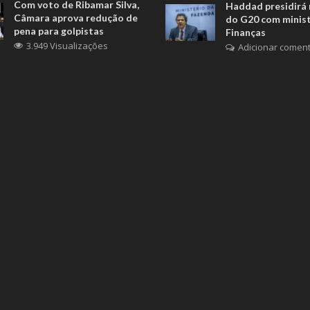
Com voto de Ribamar Silva,
Haddad presidirá 
Câmara aprova redução de
do G20 com minis
pena para golpistas
Finanças
3.949 Visualizações
Adicionar coment