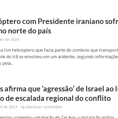
óptero com Presidente iraniano sof
no norte do país
io de 2024
sa Um helicóptero que fazia parte do comboio que transpor
nte do Irã se envolveu em um acidente, segundo informaçõe
 pela...
afirma que ‘agressão’ de Israel ao I
io de escalada regional do conflito
ril de 2024
Adicionar comentário
stino comentou retaliação de Tel Aviv a instalação militar