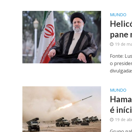
MUNDO
Helic
pane 
19 de ma
Fonte: Lu
o preside
divulgadas
MUNDO
Hamas 
é iníc
19 de ab
Grupo pale