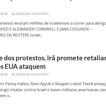
atrás
Adicionar comentário
ranianos levaram milhões de israelenses a correr para abrig
AFEZI E ALEXANDER CORNWELL E JANA CHOUKEIR –
S DA REUTERS Israel...
e dos protestos, Irã promete retalia
os EUA ataquem
atrás
Adicionar comentário
ers Parisa Hafezi, Rami Ayyub e Maayan Lubell Teerã amea
ingo retaliar contra Israel e bases militares americanas cas
em o...