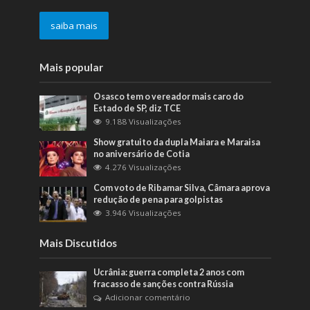
saiba mais
Mais popular
Osasco tem o vereador mais caro do
Estado de SP, diz TCE
9.188 Visualizações
Show gratuito da dupla Maiara e Maraisa
no aniversário de Cotia
4.276 Visualizações
Com voto de Ribamar Silva, Câmara aprova
redução de pena para golpistas
3.946 Visualizações
Mais Discutidos
Ucrânia: guerra completa 2 anos com
fracasso de sanções contra Rússia
Adicionar comentário