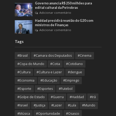
Governo anuncia R$ 250 milhões para
edital cultural da Petrobras
Adicionar comentário
Haddad presidirá reunião do G20 com
ministros de Finanças
Adicionar comentário
Tags
#Brasil
#Camara dos Deputados
#Cinema
#Copa do Mundo
#Cotia
#Cotidiano
#Cultura
#Cultura e Lazer
#dengue
#Economia
#Educação
#Emprego
#Esporte
#Esportes
#Futebol
#Golpe de Estado
#Guerra
#Haddad
#Irã
#Israel
#Justiça
#Lazer
#Lula
#Mundo
#Música
#Oportunidade
#Osasco