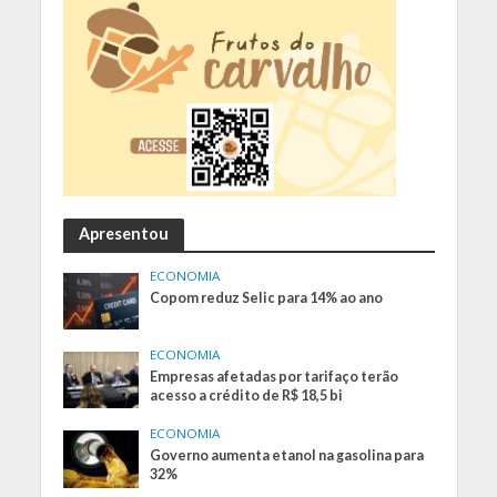
Apresentou
ECONOMIA
Copom reduz Selic para 14% ao ano
ECONOMIA
Empresas afetadas por tarifaço terão
acesso a crédito de R$ 18,5 bi
ECONOMIA
Governo aumenta etanol na gasolina para
32%