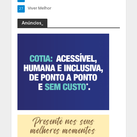
Viver Melhor
27
Anúncios_