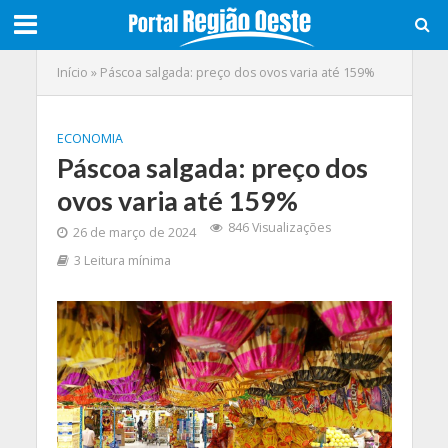
Início
»
Páscoa salgada: preço dos ovos varia até 159%
ECONOMIA
Páscoa salgada: preço dos
ovos varia até 159%
846 Visualizações
26 de março de 2024
3 Leitura mínima