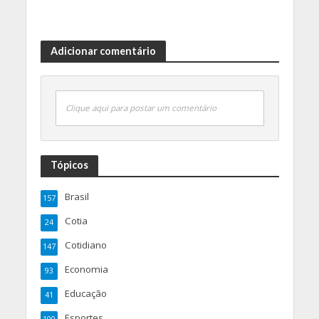
Adicionar comentário
Clique aqui para postar um comentário
Tópicos
Brasil
157
Cotia
24
Cotidiano
147
Economia
93
Educação
41
Esportes