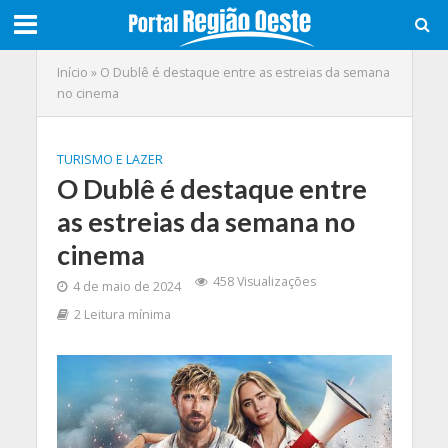
Início
»
O Dublê é destaque entre as estreias da semana
no cinema
TURISMO E LAZER
O Dublê é destaque entre
as estreias da semana no
cinema
458 Visualizações
4 de maio de 2024
2 Leitura mínima