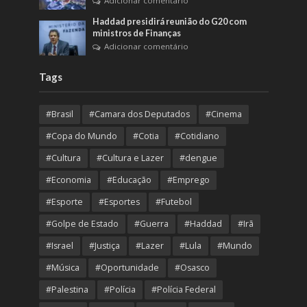
Adicionar comentário
Haddad presidirá reunião do G20 com
ministros de Finanças
Adicionar comentário
Tags
#Brasil
#Camara dos Deputados
#Cinema
#Copa do Mundo
#Cotia
#Cotidiano
#Cultura
#Cultura e Lazer
#dengue
#Economia
#Educação
#Emprego
#Esporte
#Esportes
#Futebol
#Golpe de Estado
#Guerra
#Haddad
#Irã
#Israel
#Justiça
#Lazer
#Lula
#Mundo
#Música
#Oportunidade
#Osasco
#Palestina
#Polícia
#Polícia Federal