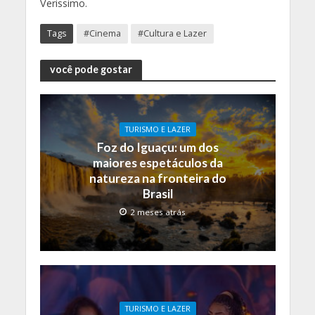
Verissimo.
Tags
#Cinema
#Cultura e Lazer
você pode gostar
TURISMO E LAZER
Foz do Iguaçu: um dos
maiores espetáculos da
natureza na fronteira do
Brasil
2 meses atrás
TURISMO E LAZER