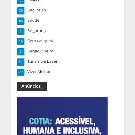
170
São Paulo
26
Saúde
66
Segurança
33
Sem categoria
16
Sergio Ribeiro
2
Turismo e Lazer
89
Viver Melhor
27
Anúncios_