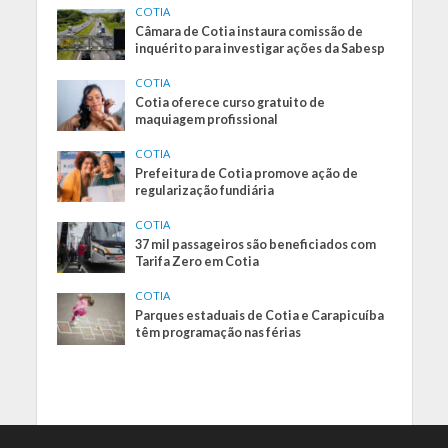
COTIA
Câmara de Cotia instaura comissão de
inquérito para investigar ações da Sabesp
COTIA
Cotia oferece curso gratuito de
maquiagem profissional
COTIA
Prefeitura de Cotia promove ação de
regularização fundiária
COTIA
37 mil passageiros são beneficiados com
Tarifa Zero em Cotia
COTIA
Parques estaduais de Cotia e Carapicuíba
têm programação nas férias