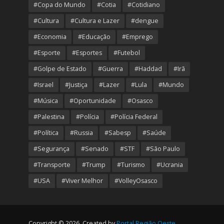
#Copa do Mundo
#Cotia
#Cotidiano
#Cultura
#Cultura e Lazer
#dengue
#Economia
#Educação
#Emprego
#Esporte
#Esportes
#Futebol
#Golpe de Estado
#Guerra
#Haddad
#Irã
#Israel
#Justiça
#Lazer
#Lula
#Mundo
#Música
#Oportunidade
#Osasco
#Palestina
#Polícia
#Polícia Federal
#Política
#Russia
#Sabesp
#Saúde
#Segurança
#Senado
#STF
#São Paulo
#Transporte
#Trump
#Turismo
#Ucrania
#USA
#Viver Melhor
#VolleyOsasco
Copyright © 2026. Created by
Portal Região Oeste
.