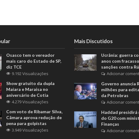
ular
Mais Discutidos
Osasco tem o vereador
Ucrânia: guerra c
mais caro do Estado de SP,
anos com fracasso
diz TCE
sanções contra Rú
9.192 Visualizações
Adicionar coment
Show gratuito da dupla
Governo anuncia 
Maiara e Maraisa no
milhões para edita
aniversário de Cotia
da Petrobras
4.279 Visualizações
Adicionar coment
Com voto de Ribamar Silva,
Haddad presidirá 
Câmara aprova redução de
do G20 com minis
pena para golpistas
Finanças
3.949 Visualizações
Adicionar coment