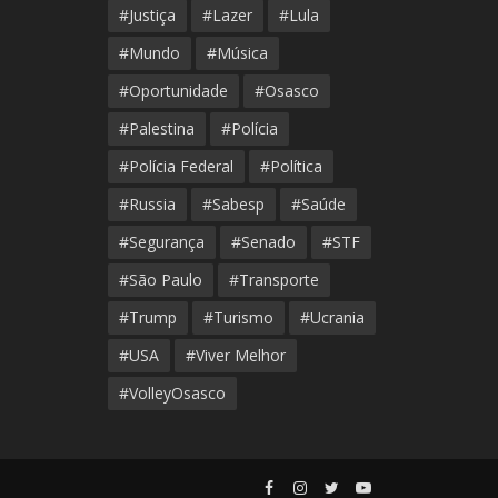
#Justiça
#Lazer
#Lula
#Mundo
#Música
#Oportunidade
#Osasco
#Palestina
#Polícia
#Polícia Federal
#Política
#Russia
#Sabesp
#Saúde
#Segurança
#Senado
#STF
#São Paulo
#Transporte
#Trump
#Turismo
#Ucrania
#USA
#Viver Melhor
#VolleyOsasco