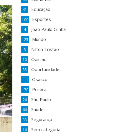
Educação
41
Esportes
100
João Paulo Cunha
4
Mundo
125
Nilton Tristão
3
Opinião
10
Oportunidade
35
Osasco
111
Política
170
São Paulo
26
Saúde
66
Segurança
33
Sem categoria
16