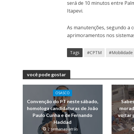
será de 10 minutos entre Palm
Itapevi.
As manutenções, segundo a co
aprimoramentos nos sistemas d
Tags
#CPTM
#Mobilidade
você pode gostar
OSASCO
Convenção do PT neste sábado,
Sabes
homologa candidaturas de João
morad
Paulo Cunha e de Fernando
voltar 
Haddad
2 semanas atrás