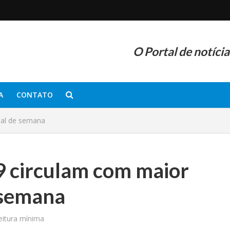
O Portal de notíci
A
CONTATO
inal de semana
 9 circulam com maior
e semana
eitura mínima