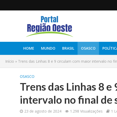
HOME
MUNDO
BRASIL
OSASCO
POLÍTIC
Início
»
Trens das Linhas 8 e 9 circulam com maior intervalo no f
OSASCO
Trens das Linhas 8 e
intervalo no final d
23 de agosto de 2024
1.298 Visualizações
1 L