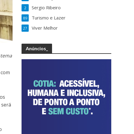
Sergio Ribeiro
2
Turismo e Lazer
89
Viver Melhor
27
Anúncios_
istema
r com
tos
 será
o