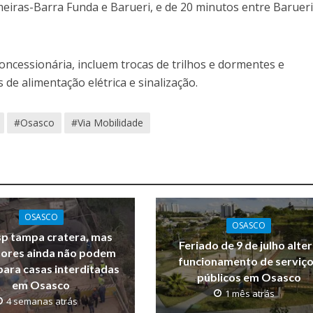
eiras-Barra Funda e Barueri, e de 20 minutos entre Barueri
ncessionária, incluem trocas de trilhos e dormentes e
e alimentação elétrica e sinalização.
#Osasco
#Via Mobilidade
OSASCO
OSASCO
p tampa cratera, mas
Feriado de 9 de julho alte
ores ainda não podem
funcionamento de serviç
para casas interditadas
públicos em Osasco
em Osasco
1 mês atrás
4 semanas atrás