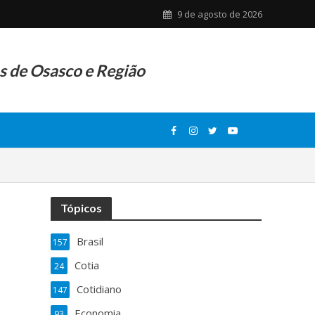
9 de agosto de 2026
as de Osasco e Região
Tópicos
Brasil
157
Cotia
24
Cotidiano
147
Economia
93