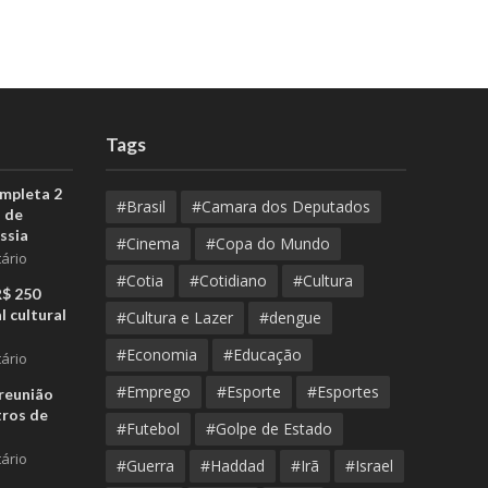
Tags
ompleta 2
#Brasil
#Camara dos Deputados
 de
ssia
#Cinema
#Copa do Mundo
ário
#Cotia
#Cotidiano
#Cultura
R$ 250
l cultural
#Cultura e Lazer
#dengue
#Economia
#Educação
ário
#Emprego
#Esporte
#Esportes
reunião
tros de
#Futebol
#Golpe de Estado
ário
#Guerra
#Haddad
#Irã
#Israel