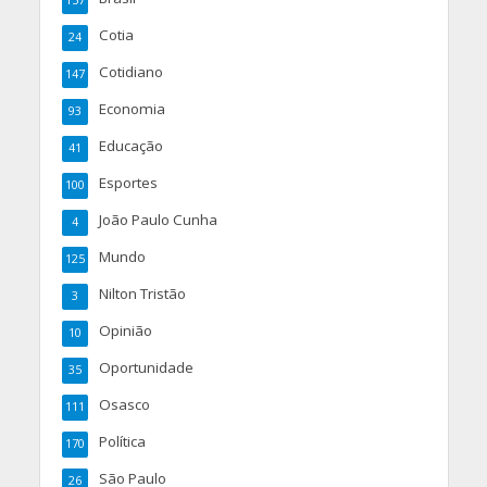
157
Cotia
24
Cotidiano
147
Economia
93
Educação
41
Esportes
100
João Paulo Cunha
4
Mundo
125
Nilton Tristão
3
Opinião
10
Oportunidade
35
Osasco
111
Política
170
São Paulo
26