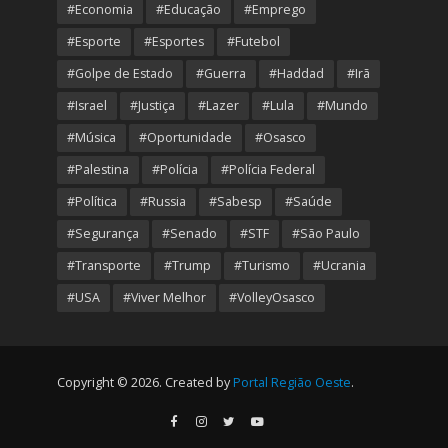
#Economia
#Educação
#Emprego
#Esporte
#Esportes
#Futebol
#Golpe de Estado
#Guerra
#Haddad
#Irã
#Israel
#Justiça
#Lazer
#Lula
#Mundo
#Música
#Oportunidade
#Osasco
#Palestina
#Polícia
#Polícia Federal
#Política
#Russia
#Sabesp
#Saúde
#Segurança
#Senado
#STF
#São Paulo
#Transporte
#Trump
#Turismo
#Ucrania
#USA
#Viver Melhor
#VolleyOsasco
Copyright © 2026. Created by
Portal Região Oeste
.