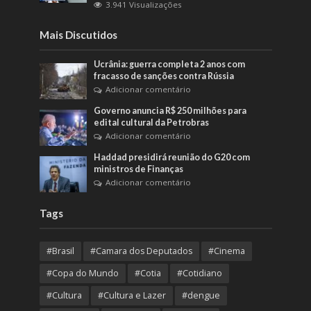
3.941 Visualizações
Mais Discutidos
Ucrânia: guerra completa 2 anos com
fracasso de sanções contra Rússia
Adicionar comentário
Governo anuncia R$ 250 milhões para
edital cultural da Petrobras
Adicionar comentário
Haddad presidirá reunião do G20 com
ministros de Finanças
Adicionar comentário
Tags
#Brasil
#Camara dos Deputados
#Cinema
#Copa do Mundo
#Cotia
#Cotidiano
#Cultura
#Cultura e Lazer
#dengue