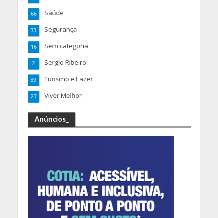
Saúde
66
Segurança
33
Sem categoria
16
Sergio Ribeiro
2
Turismo e Lazer
89
Viver Melhor
27
Anúncios_