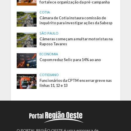
fortalece organização da pré-campanha
COTIA
Câmara de Cotia instaura comissão de
inquérito para investigar ações da Sabesp
SÃO PAULO
Câmeras começam a multar motoristas na
Raposo Tavares
ECONOMIA
Copom reduz Selic para 14% ao ano
COTIDIANO
Funcionários da CPTM encerrar greve nas
linhas 11, 12 e 13
O PORTAL REGIÃO OESTE é uma empresa de