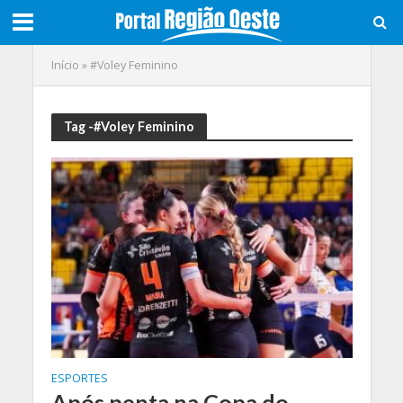
Início
»
#Voley Feminino
Tag -#Voley Feminino
ESPORTES
Após penta na Copa do