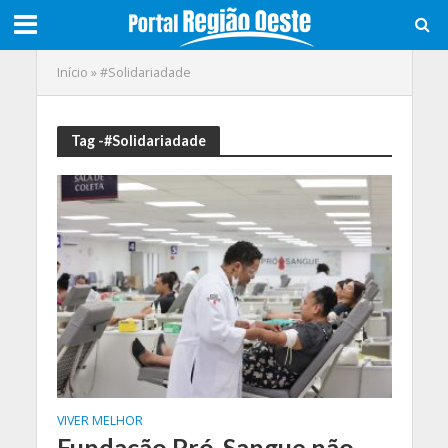
Início
»
#Solidariadade
Tag -#Solidariadade
VIVER MELHOR
Fundação Pró-Sangue não