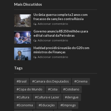
Mais Discutidos
Ucrânia: guerra completa 2 anos com
fracasso de sanções contra Rússia
Adicionar comentário
Governo anuncia R$ 250 milhões para
edital cultural da Petrobras
Adicionar comentário
Haddad presidirá reunião do G20 com
ministros de Finanças
Adicionar comentário
Tags
#Brasil
#Camara dos Deputados
#Cinema
#Copa do Mundo
#Cotia
#Cotidiano
#Cultura
#Cultura e Lazer
#dengue
#Economia
#Educação
#Emprego