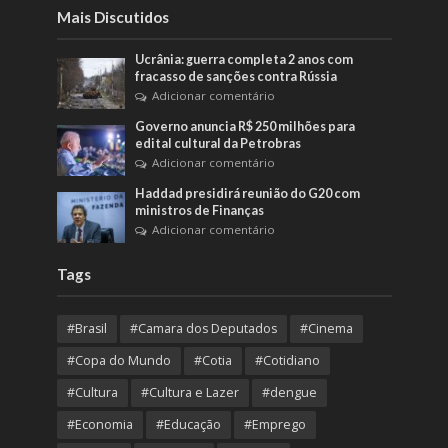
Mais Discutidos
Ucrânia: guerra completa 2 anos com
fracasso de sanções contra Rússia
Adicionar comentário
Governo anuncia R$ 250 milhões para
edital cultural da Petrobras
Adicionar comentário
Haddad presidirá reunião do G20 com
ministros de Finanças
Adicionar comentário
Tags
#Brasil
#Camara dos Deputados
#Cinema
#Copa do Mundo
#Cotia
#Cotidiano
#Cultura
#Cultura e Lazer
#dengue
#Economia
#Educação
#Emprego