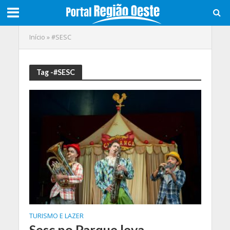
Início
»
#SESC
Tag -#SESC
TURISMO E LAZER
Sesc no Parque leva