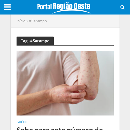
Início
»
#Sarampo
Tag -#Sarampo
SAÚDE
Sobe para sete número de