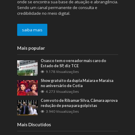
onde se encontra sua base de atuação e abrangência.
Sendo um canal permanente de consulta e
credibilidade no meio digital.
saiba mais
Mais popular
Osasco tem o vereador mais caro do
Estado de SP, diz TCE
9.178 Visualizações
Show gratuito da dupla Maiara e Maraisa
no aniversário de Cotia
4.273 Visualizações
Com voto de Ribamar Silva, Câmara aprova
redução de pena para golpistas
3.940 Visualizações
Mais Discutidos