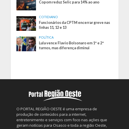
Copom reduz Selic para 14% ao ano
COTIDIANO
Funcionários da CPTM encerrar greve nas
linhas 11, 12 e 13
POLÍTICA
Lula vence Flavio Bolsonaro em 1º e 2º
turnos, mas diferença diminui
O PORTAL REGIÃO OESTE é uma empresa de
produção de conteúdos para a internet,
entretenimento e serviços com foco nas ações que
geram notícias para Osasco e toda a região Oeste,