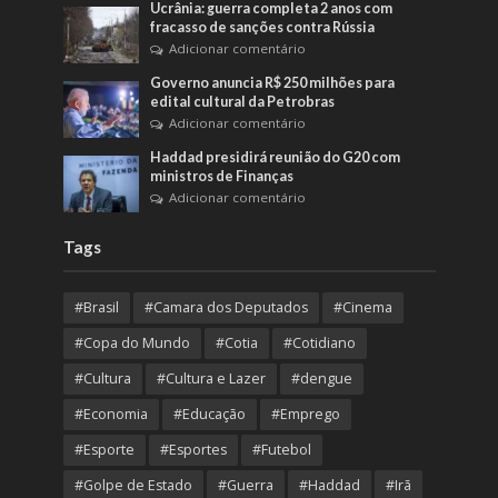
Ucrânia: guerra completa 2 anos com
fracasso de sanções contra Rússia
Adicionar comentário
Governo anuncia R$ 250 milhões para
edital cultural da Petrobras
Adicionar comentário
Haddad presidirá reunião do G20 com
ministros de Finanças
Adicionar comentário
Tags
#Brasil
#Camara dos Deputados
#Cinema
#Copa do Mundo
#Cotia
#Cotidiano
#Cultura
#Cultura e Lazer
#dengue
#Economia
#Educação
#Emprego
#Esporte
#Esportes
#Futebol
#Golpe de Estado
#Guerra
#Haddad
#Irã