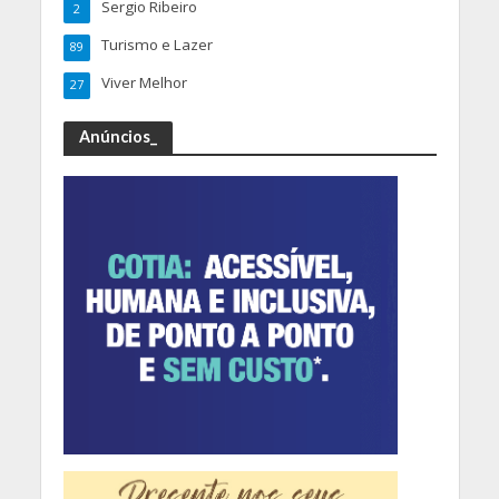
Sergio Ribeiro
2
Turismo e Lazer
89
Viver Melhor
27
Anúncios_