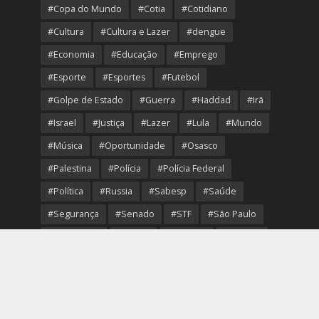
#Copa do Mundo
#Cotia
#Cotidiano
#Cultura
#Cultura e Lazer
#dengue
#Economia
#Educação
#Emprego
#Esporte
#Esportes
#Futebol
#Golpe de Estado
#Guerra
#Haddad
#Irã
#Israel
#Justiça
#Lazer
#Lula
#Mundo
#Música
#Oportunidade
#Osasco
#Palestina
#Polícia
#Polícia Federal
#Política
#Russia
#Sabesp
#Saúde
#Segurança
#Senado
#STF
#São Paulo
#Transporte
#Trump
#Turismo
#Ucrania
#USA
#Viver Melhor
#VolleyOsasco