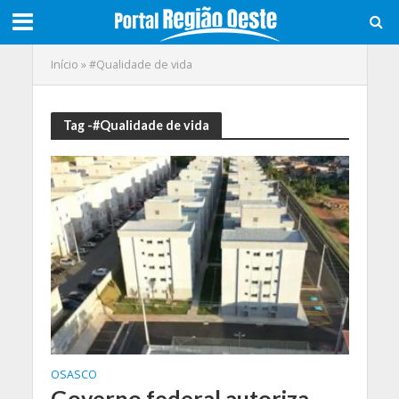
Início
»
#Qualidade de vida
Tag -#Qualidade de vida
OSASCO
Governo federal autoriza