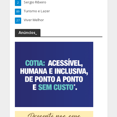
Sergio Ribeiro
2
Turismo e Lazer
89
Viver Melhor
27
Anúncios_