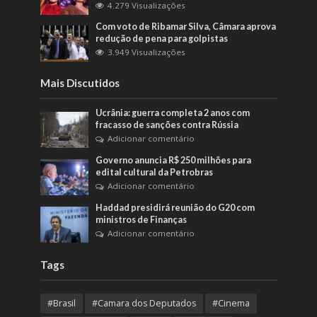
4.279 Visualizações
Com voto de Ribamar Silva, Câmara aprova
redução de pena para golpistas
3.949 Visualizações
Mais Discutidos
Ucrânia: guerra completa 2 anos com
fracasso de sanções contra Rússia
Adicionar comentário
Governo anuncia R$ 250 milhões para
edital cultural da Petrobras
Adicionar comentário
Haddad presidirá reunião do G20 com
ministros de Finanças
Adicionar comentário
Tags
#Brasil
#Camara dos Deputados
#Cinema