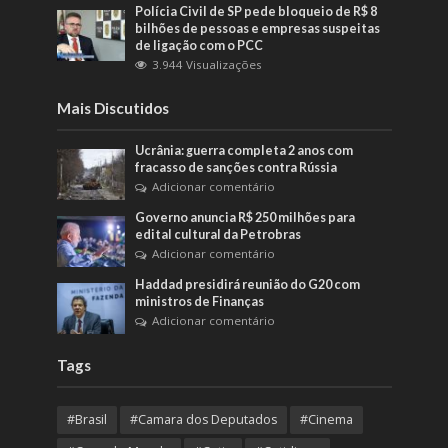
Polícia Civil de SP pede bloqueio de R$ 8
bilhões de pessoas e empresas suspeitas
de ligação com o PCC
3.944 Visualizações
Mais Discutidos
Ucrânia: guerra completa 2 anos com
fracasso de sanções contra Rússia
Adicionar comentário
Governo anuncia R$ 250 milhões para
edital cultural da Petrobras
Adicionar comentário
Haddad presidirá reunião do G20 com
ministros de Finanças
Adicionar comentário
Tags
#Brasil
#Camara dos Deputados
#Cinema