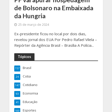
de Bolsonaro na Embaixada
da Hungria
25 de março de 2024
Ex-presidente ficou no local por dois dias,
revelou jornal dos EUA Por Pedro Rafael Vilela –
Repórter da Agência Brasil – Brasília A Polícia...
Tópicos
Brasil
157
Cotia
24
Cotidiano
147
Economia
93
Educação
41
Esportes
100