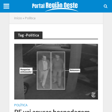
Início
»
Política
Tag -Política
POLÍTICA
PF vai apurar hospedagem