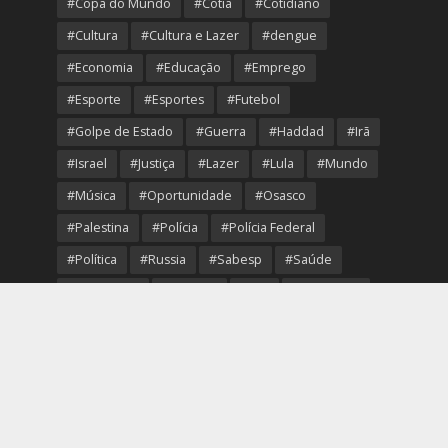
#Copa do Mundo
#Cotia
#Cotidiano
#Cultura
#Cultura e Lazer
#dengue
#Economia
#Educação
#Emprego
#Esporte
#Esportes
#Futebol
#Golpe de Estado
#Guerra
#Haddad
#Irã
#Israel
#Justiça
#Lazer
#Lula
#Mundo
#Música
#Oportunidade
#Osasco
#Palestina
#Polícia
#Polícia Federal
#Política
#Russia
#Sabesp
#Saúde
#Segurança
#Senado
#STF
#São Paulo
#Transporte
#Trump
#Turismo
#Ucrania
#USA
#Viver Melhor
#VolleyOsasco
Copyright © 2026. Created by
Portal Região Oeste
.