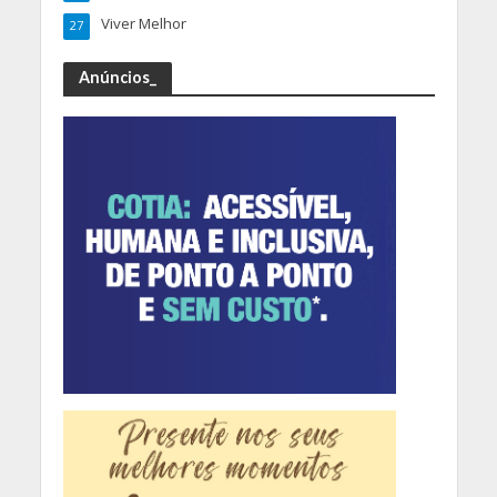
Viver Melhor
27
Anúncios_