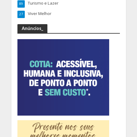
Turismo e Lazer
89
Viver Melhor
27
Anúncios_