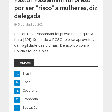
por ser “risco” a mulheres, diz
delegada
5 de abril de 2024
Pastor Davi Passamani foi preso nessa quinta-
feira (4/4). Segundo a PCGO, ele se aproveitava
da fragilidade das vítimas De acordo com a
Polícia Cívil de Goiás...
Tópicos
Brasil
157
Cotia
24
Cotidiano
147
Economia
93
Educação
41