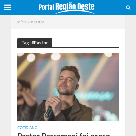
Início
»
#Pastor
Tag -#Pastor
COTIDIANO
Pastor Passamani foi preso