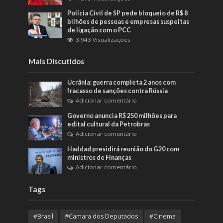
Polícia Civil de SP pede bloqueio de R$ 8
bilhões de pessoas e empresas suspeitas
de ligação com o PCC
3.943 Visualizações
Mais Discutidos
Ucrânia: guerra completa 2 anos com
fracasso de sanções contra Rússia
Adicionar comentário
Governo anuncia R$ 250 milhões para
edital cultural da Petrobras
Adicionar comentário
Haddad presidirá reunião do G20 com
ministros de Finanças
Adicionar comentário
Tags
#Brasil
#Camara dos Deputados
#Cinema