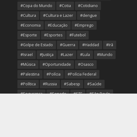
#Copa do Mundo
#Cotia
#Cotidiano
#Cultura
#Cultura e Lazer
#dengue
#Economia
#Educação
#Emprego
#Esporte
#Esportes
#Futebol
#Golpe de Estado
#Guerra
#Haddad
#Irã
#Israel
#Justiça
#Lazer
#Lula
#Mundo
#Música
#Oportunidade
#Osasco
#Palestina
#Polícia
#Polícia Federal
#Política
#Russia
#Sabesp
#Saúde
#Segurança
#Senado
#STF
#São Paulo
#Transporte
#Trump
#Turismo
#Ucrania
#USA
#Viver Melhor
#VolleyOsasco