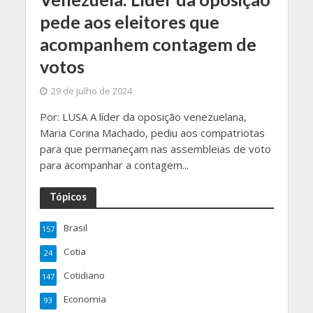
pede aos eleitores que
acompanhem contagem de
votos
29 de julho de 2024
Por: LUSA A líder da oposição venezuelana,
Maria Corina Machado, pediu aos compatriotas
para que permaneçam nas assembleias de voto
para acompanhar a contagem...
Tópicos
Brasil
157
Cotia
24
Cotidiano
147
Economia
93