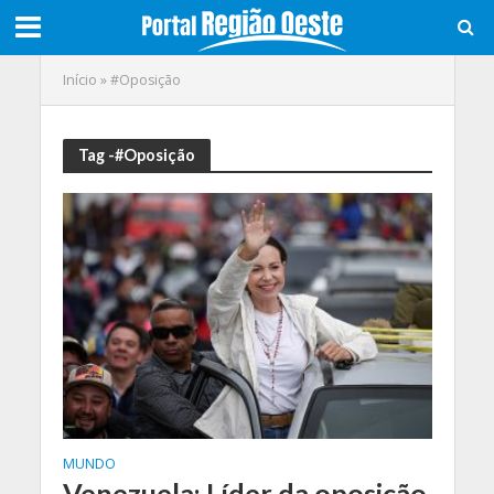
Início
»
#Oposição
Tag -#Oposição
MUNDO
Venezuela: Líder da oposição