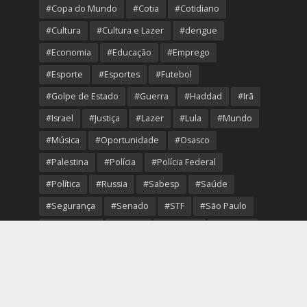
#Copa do Mundo
#Cotia
#Cotidiano
#Cultura
#Cultura e Lazer
#dengue
#Economia
#Educação
#Emprego
#Esporte
#Esportes
#Futebol
#Golpe de Estado
#Guerra
#Haddad
#Irã
#Israel
#Justiça
#Lazer
#Lula
#Mundo
#Música
#Oportunidade
#Osasco
#Palestina
#Polícia
#Polícia Federal
#Política
#Russia
#Sabesp
#Saúde
#Segurança
#Senado
#STF
#São Paulo
#Transporte
#Trump
#Turismo
#Ucrania
#USA
#Viver Melhor
#VolleyOsasco