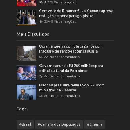
4.279 Visualizações
Com voto de Ribamar Silva, Câmara aprova
redução de pena para golpistas
3.949 Visualizações
Mais Discutidos
Ucrânia: guerra completa 2 anos com
fracasso de sanções contra Rússia
Adicionar comentário
Governo anuncia R$ 250 milhões para
edital cultural da Petrobras
Adicionar comentário
Haddad presidirá reunião do G20 com
ministros de Finanças
Adicionar comentário
Tags
#Brasil
#Camara dos Deputados
#Cinema