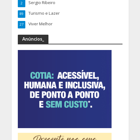
Sergio Ribeiro
2
Turismo e Lazer
89
Viver Melhor
27
Anúncios_